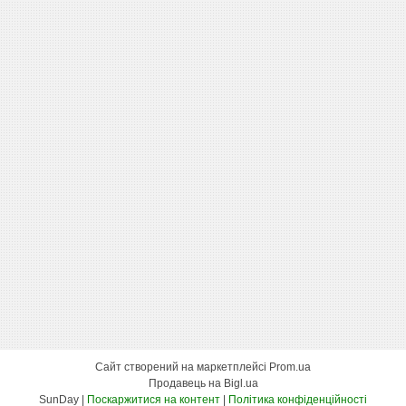
Сайт створений на маркетплейсі
Prom.ua
Продавець на Bigl.ua
SunDay |
Поскаржитися на контент
|
Політика конфіденційності