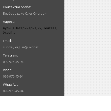
Безбородько Олег Олегович
вулиця Ветеринарна, 22, Полтава,
Україна
sunday.org.ua@ukr.net
099-975-45-94
099-975-45-94
099-975-45-94