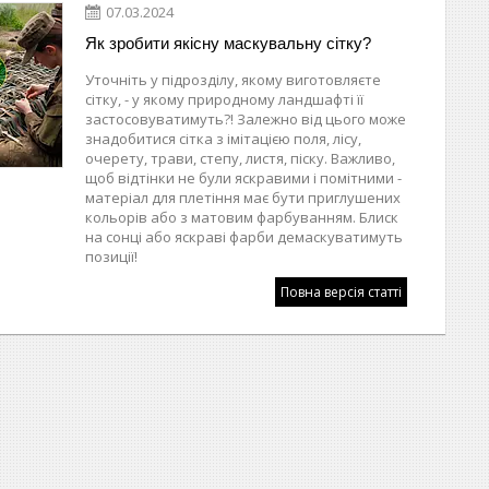
07.03.2024
Як зробити якісну маскувальну сітку?
Уточніть у підрозділу, якому виготовляєте
сітку, - у якому природному ландшафті її
застосовуватимуть?! Залежно від цього може
знадобитися сітка з імітацією поля, лісу,
очерету, трави, степу, листя, піску. Важливо,
щоб відтінки не були яскравими і помітними -
матеріал для плетіння має бути приглушених
кольорів або з матовим фарбуванням. Блиск
на сонці або яскраві фарби демаскуватимуть
позиції!
Повна версія статті