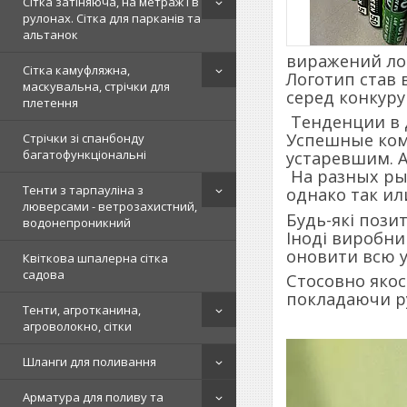
Сітка затіняюча, на метраж і в
рулонах. Сітка для парканів та
альтанок
виражений л
Сітка камуфляжна,
Логотип став 
маскувальна, стрічки для
серед конкуру
плетення
Тенденции в д
Успешные комп
Стрічки зі спанбонду
багатофункціональні
устаревшим. A
На разных рын
Тенти з тарпауліна з
однако так ил
люверсами - ветрозахистний,
Будь-які пози
водонепроникний
Іноді виробн
оновити всю у
Квіткова шпалерна сітка
садова
Стосовно якос
покладаючи ру
Тенти, агротканина,
агроволокно, сітки
Шланги для поливання
Арматура для поливу та