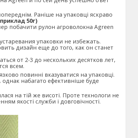
попереднім. Раніше на упаковці яскраво
априклад 50г)
пер побачити рулон агроволокна Agreen
устаревания упаковки не избежать.
ить дизайн еще до того, как он станет
ся от 2-3 до нескольких десятков лет,
ся всем.
'язково повинні вказуватися на упаковці.
 однак набагато ефективніше буде
ася на тій же висоті. Проте технологи не
ням якості служби і довговічності.