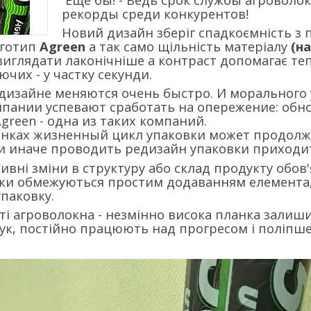
рекорды среди конкурентов!
Новий дизайн зберіг спадкоємність з 
оготип
Agreen
а так само щільність матеріалу
(н
виглядати лаконічніше а контраст допомагає те
ючих - у частку секунди.
изайне меняются очень быстро. И морального 
ании успевают сработать на опережение: обнов
green - одна из таких компаний.
ках жизненный цикл упаковки может продолжать
и иначе проводить редизайн упаковки приходит
тивні зміни в структуру або склад продукту обов
ики обмежуються простим додаванням елемента,
паковку.
ті агроволокна - незмінно висока планка залишил
к, постійно працюють над прогресом і поліпшен