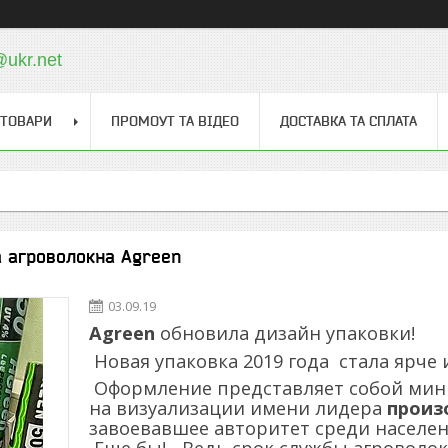
@ukr.net
 ТОВАРИ
ПРОМОУТ ТА ВІДЕО
ДОСТАВКА ТА СПЛАТА
а агроволокна Agreen
03.09.19
Agreen
обновила дизайн упаковки!
Новая упаковка 2019 года стала ярче
Оформление представляет собой мини
на визуализации имени лидера
произ
завоевавшее авторитет среди населе
Еще бы! - Ведь срок службы агроволок