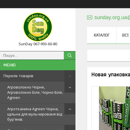
sunday.org.ua
КАТАЛОГ
ВСІ
SunDay 067-993-60-80
Новая упаковк
Перелік товарів
Агроволокно Чорне,
Агроволокно Біле, Чорно-Біле,
Agreen
Агротканина Agreen Чорна,
щільна для мульчированя від
бур'янів.