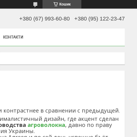
Кошик
+380 (67) 993-60-80
+380 (95) 122-23-47
КОНТАКТИ
 и контрастнее в сравнении с предыдущей.
малистичный дизайн, где акцент сделан
оводства
агроволокна
, давно по праву
ния Украины.
на Agreen и по сей день успешно бъёт