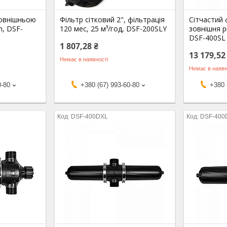
зовнішньою
Фільтр сітковий 2", фільтрація
Сітчастий ф
h, DSF-
120 мес, 25 м³/год, DSF-200SLY
зовнішня р
DSF-400SL
1 807,28 ₴
13 179,52
Немає в наявності
Немає в наявн
0-80
+380 (67) 993-60-80
+380 
DSF-400DXL
DSF-400