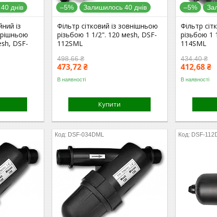
40 днів
–5%
Залишилось 40 днів
–5%
За
йний із
Фільтр сітковий із зовнішньою
Фільтр сіт
трішньою
різьбою 1 1/2". 120 мesh, DSF-
різьбою 1 
esh, DSF-
112SML
114SML
498,66 ₴
434,40 ₴
473,72 ₴
412,68 ₴
В наявності
В наявності
Купити
DSF-034DML
DSF-112