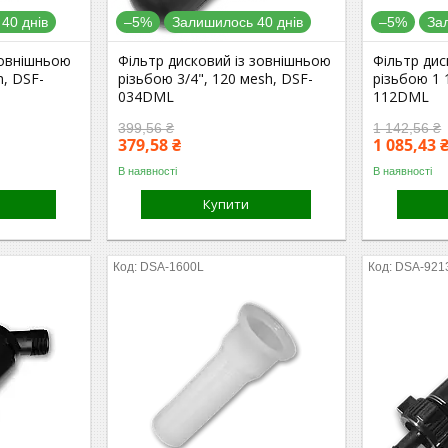
40 днів
–5%
Залишилось 40 днів
–5%
За
зовнішньою
Фільтр дисковий із зовнішньою
Фільтр дис
h, DSF-
різьбою 3/4", 120 мesh, DSF-
різьбою 1 
034DML
112DML
399,56 ₴
1 142,56 ₴
379,58 ₴
1 085,43 
В наявності
В наявності
Купити
DSA-1600L
DSA-921