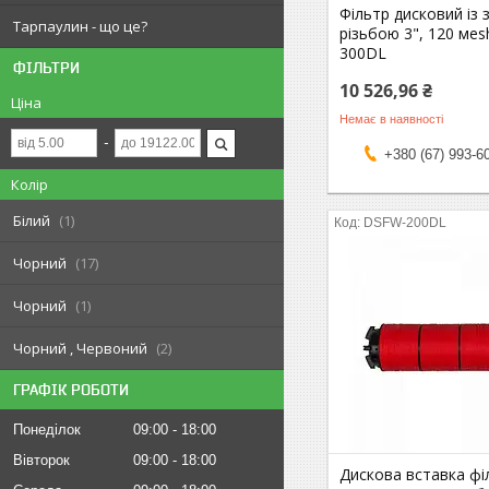
Фільтр дисковий із
Тарпаулин - що це?
різьбою 3", 120 мes
300DL
ФІЛЬТРИ
10 526,96 ₴
Ціна
Немає в наявності
+380 (67) 993-6
Колір
Білий
1
DSFW-200DL
Чорний
17
Чорний
1
Чорний , Червоний
2
ГРАФІК РОБОТИ
Понеділок
09:00
18:00
Вівторок
09:00
18:00
Дискова вставка філ