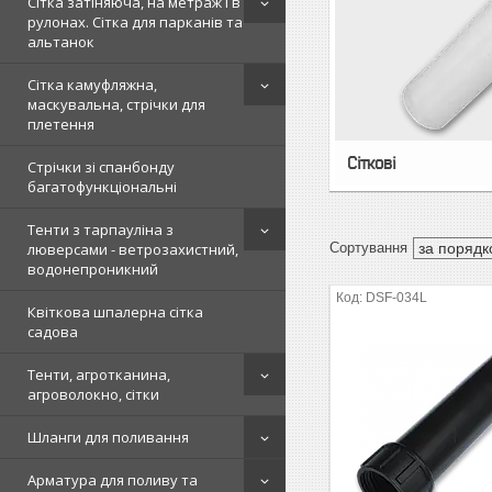
Сітка затіняюча, на метраж і в
рулонах. Сітка для парканів та
альтанок
Сітка камуфляжна,
маскувальна, стрічки для
плетення
Сіткові
Стрічки зі спанбонду
багатофункціональні
Тенти з тарпауліна з
люверсами - ветрозахистний,
водонепроникний
DSF-034L
Квіткова шпалерна сітка
садова
Тенти, агротканина,
агроволокно, сітки
Шланги для поливання
Арматура для поливу та