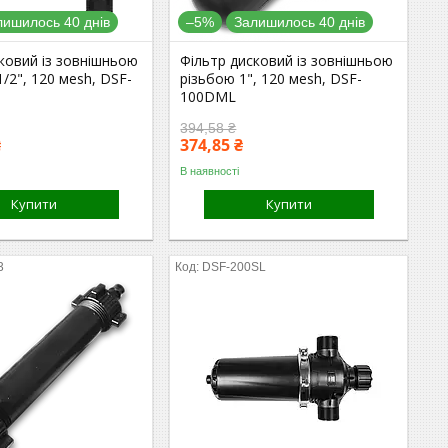
лишилось 40 днів
–5%
Залишилось 40 днів
ковий із зовнішньою
Фільтр дисковий із зовнішньою
1/2", 120 мesh, DSF-
різьбою 1", 120 мesh, DSF-
100DML
394,58 ₴
₴
374,85 ₴
В наявності
Купити
Купити
3
DSF-200SL