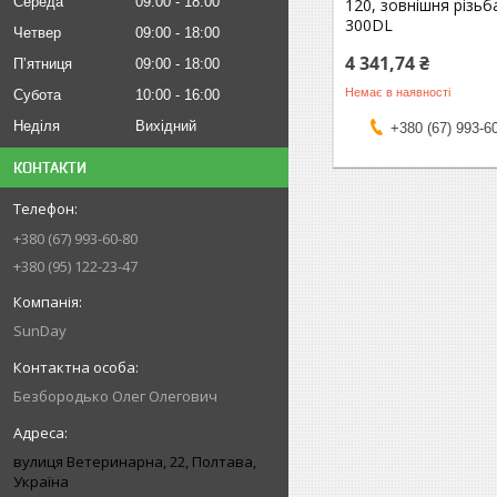
Середа
09:00
18:00
120, зовнішня різьб
300DL
Четвер
09:00
18:00
4 341,74 ₴
Пʼятниця
09:00
18:00
Немає в наявності
Субота
10:00
16:00
Неділя
Вихідний
+380 (67) 993-6
КОНТАКТИ
+380 (67) 993-60-80
+380 (95) 122-23-47
SunDay
Безбородько Олег Олегович
вулиця Ветеринарна, 22, Полтава,
Україна