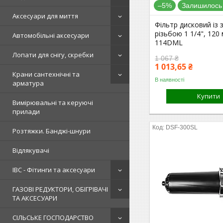
–5%
Залишилось 
Аксесуари для миття
Фільтр дисковий із
різьбою 1 1/4", 120
Автомобільні аксесуари
114DML
Лопати для снігу, скребки
1 067 ₴
1 013,65 ₴
Крани сантехнічні та
В наявності
арматура
Купити
Вимірювальні та керуючі
прилади
DSF-300SL
Розтяжки. Банджі-шнури
Відлякувачі
IBC - Фітинги та аксесуари
ГАЗОВІ РЕДУКТОРИ, ОБІГРІВАЧІ
ТА АКСЕСУАРИ
СІЛЬСЬКЕ ГОСПОДАРСТВО