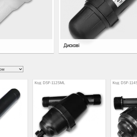
Дискові
DSF-112SML
DSF-114