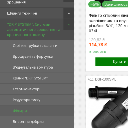
зрошення
–5%
Залишилось 
Шланги технічні
Фільтр сітковий ліні
зовнішньою та вну
"DRIP SYSTEM". Системи
різьбою 3/4", 120 м
автоматичного зрошення та
034L
крапельного поливу
120,82 ₴
114,78 ₴
Стрічки, трубки та шланги
В наявності
Зрошувачі та форсунки
Купити
З'єднувальна арматура
Крани "DRIP SYSTEM"
DSF-100SML
Старт-конекторі
Редуктори тиску
Фільтри
Внесення добрив