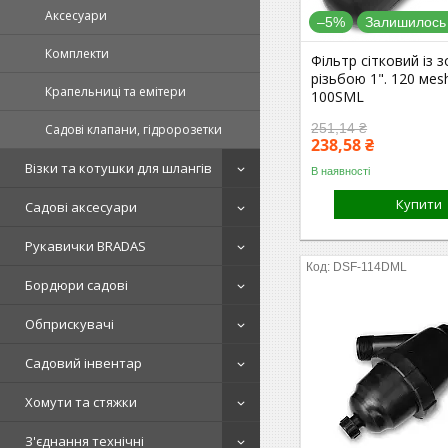
Аксесуари
–5%
Залишилось 
Комплекти
Фільтр сітковий із 
різьбою 1". 120 мes
Крапельниці та емітери
100SML
251,14 ₴
Садові клапани, гідророзетки
238,58 ₴
Візки та котушки для шлангів
В наявності
Купити
Садові аксесуари
Рукавички BRADAS
DSF-114DML
Бордюри садові
Обприскувачі
Садовий інвентар
Хомути та стяжки
З'єднання технічні