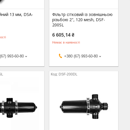
ійний 13 мм, DSA-
Фільтр сітковий із зовнішньою
різьбою 2", 120 мesh, DSF-
200SL
6 605,14 ₴
ості
Немає в наявності
(67) 993-60-80
+380 (67) 993-60-80
SL
DSF-200DL