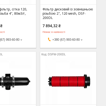
ільтр, сітка 120,
Фільтр дисковий із зовнішньою
ізьба 4", 80м3/г,
різьбою 2", 120 мesh, DSF-
200DL
 ₴
7 894,32 ₴
ості
Немає в наявності
(67) 993-60-80
+380 (67) 993-60-80
DL
DSFW-200DL