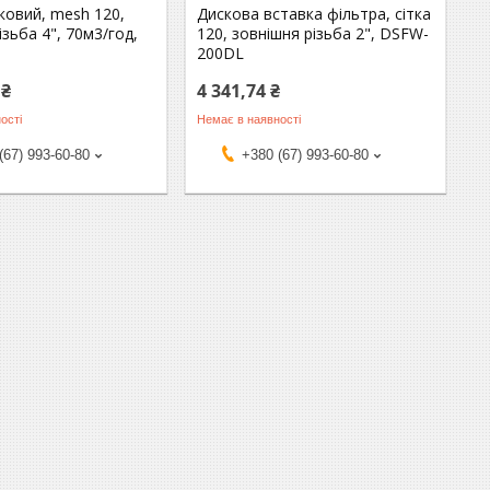
ковий, mesh 120,
Дискова вставка фільтра, сітка
ізьба 4", 70м3/год,
120, зовнішня різьба 2", DSFW-
L
200DL
 ₴
4 341,74 ₴
ості
Немає в наявності
(67) 993-60-80
+380 (67) 993-60-80