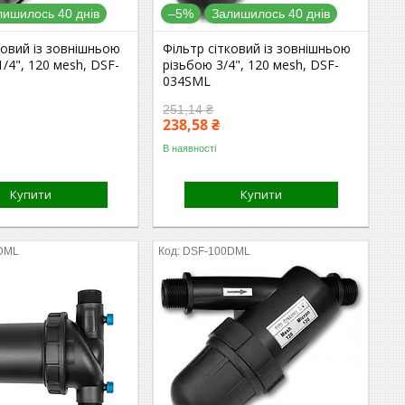
лишилось 40 днів
–5%
Залишилось 40 днів
ковий із зовнішньою
Фільтр сітковий із зовнішньою
1/4", 120 мesh, DSF-
різьбою 3/4", 120 мesh, DSF-
034SML
251,14 ₴
238,58 ₴
В наявності
Купити
Купити
DML
DSF-100DML