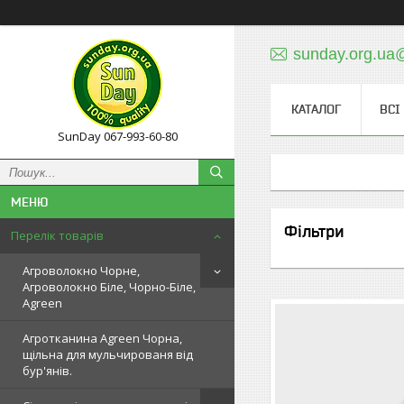
sunday.org.ua
КАТАЛОГ
ВСІ
SunDay 067-993-60-80
Фільтри
Перелік товарів
Агроволокно Чорне,
Агроволокно Біле, Чорно-Біле,
Agreen
Агротканина Agreen Чорна,
щільна для мульчированя від
бур'янів.