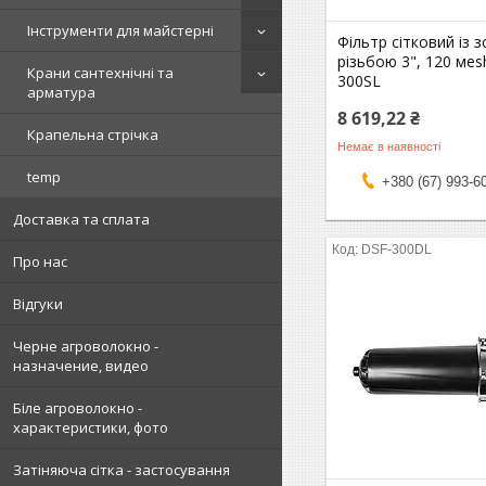
Інструменти для майстерні
Фільтр сітковий із 
різьбою 3", 120 мes
Крани сантехнічні та
300SL
арматура
8 619,22 ₴
Крапельна стрічка
Немає в наявності
temp
+380 (67) 993-6
Доставка та сплата
DSF-300DL
Про нас
Відгуки
Черне агроволокно -
назначение, видео
Біле агроволокно -
характеристики, фото
Затіняюча сітка - застосування