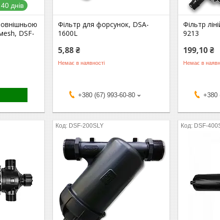
40 днів
 зовнішньою
Фільтр для форсунок, DSA-
Фільтр лін
 мesh, DSF-
1600L
9213
5,88 ₴
199,10 ₴
Немає в наявності
Немає в наявн
+380 (67) 993-60-80
+380 
DSF-200SLY
DSF-400