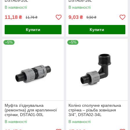
DSTA09-20L
DSTA08-16L
В наявності
В наявності
11,18
9,03
₴
₴
11,76 ₴
9,50 ₴
Купити
Купити
–5%
–5%
Муфта з'єднувальна
Коліно сполучне крапельна
(ремонтна) для краплинної
стрічка – різьба зовнішня
стрічки, DSTA01-00L
3/4", DSTA02-34L
В наявності
В наявності