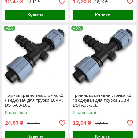
12,47
17,20
₴
₴
13,12 ₴
18,10 ₴
Купити
Купити
–5%
–5%
Трійник крапельна стрічка х2
Трійник крапельна стрічка х2
/ з'єднувач для трубки 16мм,
/ з'єднувач для трубки 20мм,
DSTA03-16L
DSTA03-20L
В наявності
В наявності
24,07
12,04
₴
₴
25,34 ₴
12,67 ₴
Купити
Купити