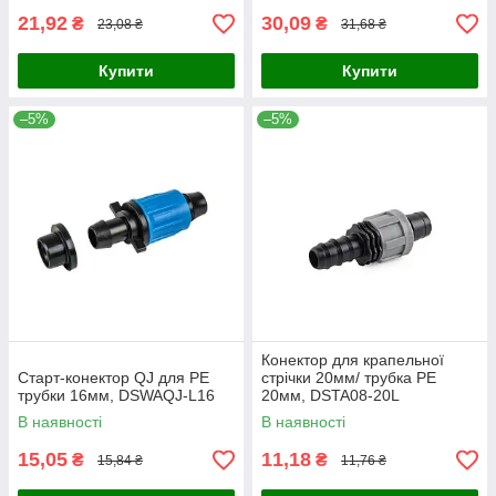
21,92
30,09
₴
₴
23,08 ₴
31,68 ₴
Купити
Купити
–5%
–5%
Конектор для крапельної
Старт-конектор QJ для PE
стрічки 20мм/ трубка PE
трубки 16мм, DSWAQJ-L16
20мм, DSTA08-20L
В наявності
В наявності
15,05
11,18
₴
₴
15,84 ₴
11,76 ₴