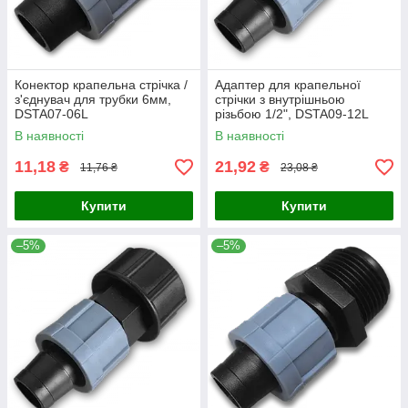
Конектор крапельна стрічка /
Адаптер для крапельної
з'єднувач для трубки 6мм,
стрічки з внутрішньою
DSTA07-06L
різьбою 1/2", DSTA09-12L
В наявності
В наявності
11,18
21,92
₴
₴
11,76 ₴
23,08 ₴
Купити
Купити
–5%
–5%