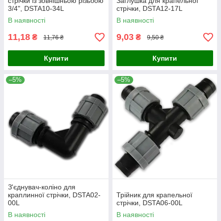
стрічки із зовнішньою різьбою
Заглушка для крапельної
3/4", DSTA10-34L
стрічки, DSTA12-17L
В наявності
В наявності
11,18
9,03
₴
₴
11,76 ₴
9,50 ₴
Купити
Купити
–5%
–5%
З'єднувач-коліно для
краплинної стрічки, DSTA02-
Трійник для крапельної
00L
стрічки, DSTA06-00L
В наявності
В наявності