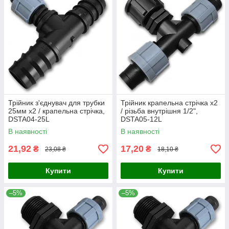
Трійник з'єднувач для трубки
Трійник крапельна стрічка х2
25мм х2 / крапельна стрічка,
/ різьба внутрішня 1/2",
DSTA04-25L
DSTA05-12L
В наявності
В наявності
21,92
17,20
₴
₴
23,08 ₴
18,10 ₴
Купити
Купити
–5%
–5%