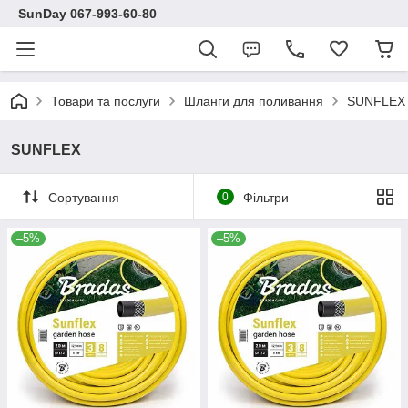
SunDay 067-993-60-80
Товари та послуги
Шланги для поливання
SUNFLEX
SUNFLEX
Сортування
0
Фільтри
–5%
–5%