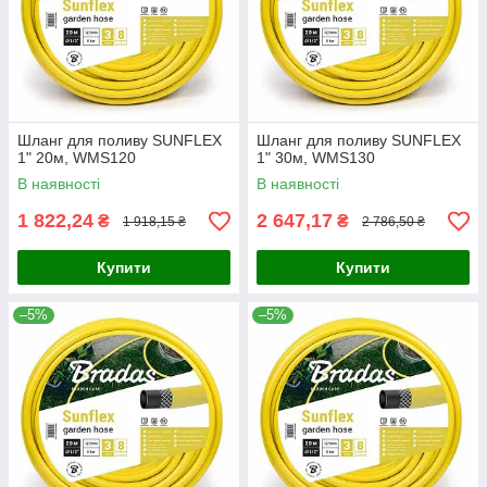
Шланг для поливу SUNFLEX
Шланг для поливу SUNFLEX
1" 20м, WMS120
1" 30м, WMS130
В наявності
В наявності
1 822,24
2 647,17
₴
₴
1 918,15 ₴
2 786,50 ₴
Купити
Купити
–5%
–5%