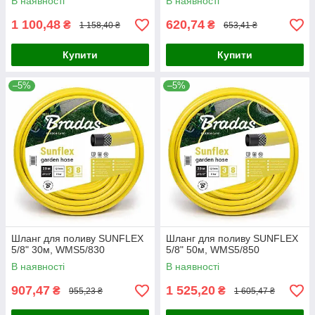
В наявності
В наявності
1 100,48
620,74
₴
₴
1 158,40 ₴
653,41 ₴
Купити
Купити
–5%
–5%
Шланг для поливу SUNFLEX
Шланг для поливу SUNFLEX
5/8" 30м, WMS5/830
5/8" 50м, WMS5/850
В наявності
В наявності
907,47
1 525,20
₴
₴
955,23 ₴
1 605,47 ₴