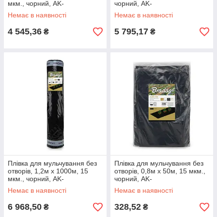
мкм., чорний, AK-
чорний, AK-
MFG1150801000BB
MFG1151001000BB
Немає в наявності
Немає в наявності
4 545,36
5 795,17
₴
₴
Плівка для мульчування без
Плівка для мульчування без
отворів, 1,2м х 1000м, 15
отворів, 0,8м х 50м, 15 мкм.,
мкм., чорний, AK-
чорний, AK-
MFG1151201000BB
MFG1150800050BB
Немає в наявності
Немає в наявності
6 968,50
328,52
₴
₴