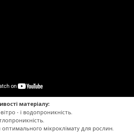
ивості матеріалу:
ітро - і водопроникність.
ітлопроникність.
 оптимального мікроклімату для рослин.