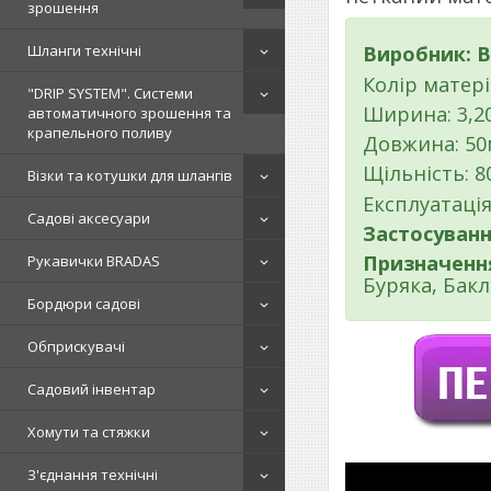
зрошення
Шланги технічні
Виробник: B
Колір матері
"DRIP SYSTEM". Системи
Ширина: 3,20
автоматичного зрошення та
крапельного поливу
Довжина: 50
Щільність: 
Візки та котушки для шлангів
Експлуатація:
Садові аксесуари
Застосуванн
Призначенн
Рукавички BRADAS
Буряка, Бакл
Бордюри садові
Обприскувачі
Садовий інвентар
Хомути та стяжки
З'єднання технічні