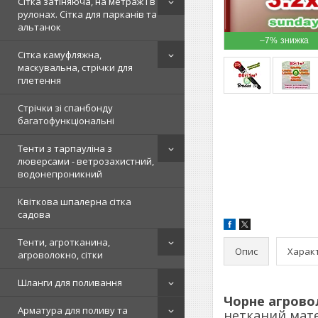
Сітка затіняюча, на метраж і в
рулонах. Сітка для парканів та
альтанок
–7%
Сітка камуфляжна,
маскувальна, стрічки для
плетення
Стрічки зі спанбонду
багатофункціональні
Тенти з тарпауліна з
люверсами - ветрозахистний,
водонепроникний
Квіткова шпалерна сітка
садова
Тенти, агротканина,
Опис
Харак
агроволокно, сітки
Шланги для поливання
Чорне агрово
Арматура для поливу та
нетканий матер