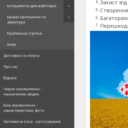
Захист від
Інструменти для майстерні
Створення
Крани сантехнічні та
Багаторазо
арматура
Перешкода
Крапельна стрічка
temp
Доставка та сплата
Про нас
Відгуки
Черне агроволокно -
назначение, видео
Біле агроволокно -
характеристики, фото
Затіняюча сітка - застосування