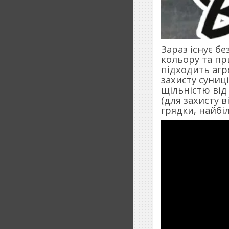
Зараз існує б
кольору та п
підходить агр
захисту суниц
щільністю від 
(для захисту 
грядки, найбі