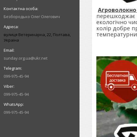
Агроволокно
перешкоджає р
Безбородько Олег Олегович
екологічно чи
колір добре п
температурний
вулиця Ветеринарна, 22, Полтава,
Україна
sunday.org.ua@ukr.net
099-975-45-94
099-975-45-94
099-975-45-94