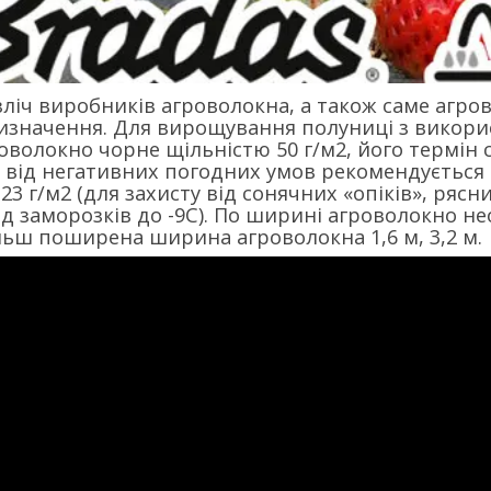
езліч виробників агроволокна, а також саме агро
ризначення. Для вирощування полуниці з викор
оволокно чорне щільністю 50 г/м2, його термін с
і від негативних погодних умов рекомендується
23 г/м2 (для захисту від сонячних «опіків», рясних 
від заморозків до -9С). По ширині агроволокно 
льш поширена ширина агроволокна 1,6 м, 3,2 м.