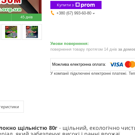
Купити з
+380 (67) 993-60-80
45 днів
повернення товару протягом 14 днів
за домо
У компанії підключені електронні платежі. Те
теристики
локно щільністю 80г
- щільний, екологічно чист
іал, який забезпечує високі і ранні врожаї.