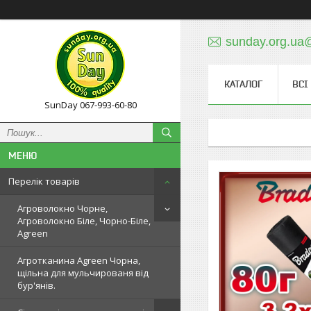
sunday.org.ua
КАТАЛОГ
ВСІ
SunDay 067-993-60-80
Перелік товарів
Агроволокно Чорне,
Агроволокно Біле, Чорно-Біле,
Agreen
Агротканина Agreen Чорна,
щільна для мульчированя від
бур'янів.