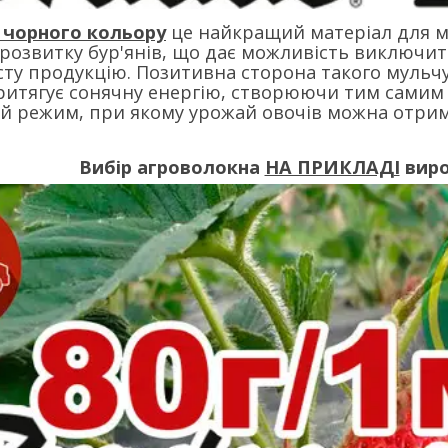
 чорного кольору
це найкращий матеріал для м
озвитку бур'янів, що дає можливість виключит
сту продукцію. Позитивна сторона такого мульчу
ритягує сонячну енергію, створюючи тим самим
 режим, при якому урожай овочів можна отрима
Вибір агроволокна
НА ПРИКЛАДІ
виро