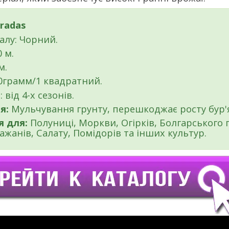
radas
алу: Чорний.
 м.
м.
80грамм/1 квадратний.
 від 4-х сезонів.
я:
Мульчування грунту, перешкоджає росту бур'я
я для:
Полуниці, Моркви, Огірків, Болгарського п
ажанів, Салату, Помідорів та інших культур.