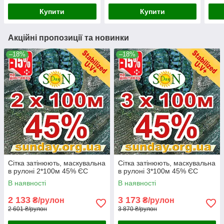
Купити
Купити
Акційні пропозиції та новинки
–18%
–18%
Сітка затінюють, маскувальна
Сітка затінюють, маскувальна
в рулоні 2*100м 45% ЄС
в рулоні 3*100м 45% ЄС
В наявності
В наявності
2 133
3 173
₴/рулон
₴/рулон
2 601 ₴/рулон
3 870 ₴/рулон