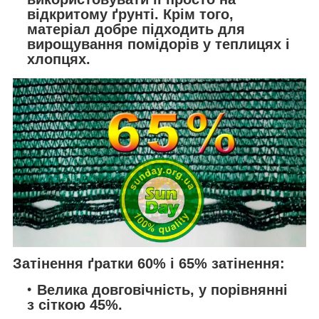
відкритому ґрунті. Крім того,
матеріал добре підходить для
вирощування помідорів у теплицях і
хлопцях.
Затінення ґратки 60% і 65% затінення:
Велика довговічність, у порівнянні
з сіткою 45%.