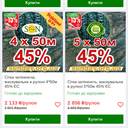
Купити
Купити
–18%
–18%
Сітка затінююча,
маскувальна в рулоні 4*50м
Сітка затінюють, маскувальна
45% ЄС
в рулоні 5*50м 45% ЄС
Готово до відправки
Готово до відправки
2 133
2 856
₴/рулон
₴/рулон
2 601 ₴/рулон
3 483 ₴/рулон
Купити
Купити