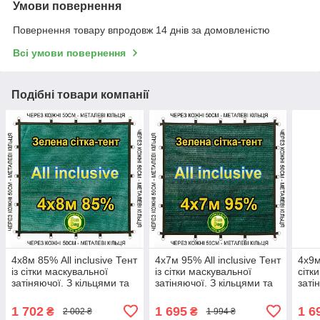
Умови повернення
Повернення товару впродовж 14 днів за домовленістю
Всі умови повернення
Подібні товари компанії
4x8м 85% All inclusive Тент
4x7м 95% All inclusive Тент
4x9м
із сітки маскувальної
із сітки маскувальної
сітк
затіняючої. З кільцями та
затіняючої. З кільцями та
заті
прошитими краями.
прошитими краями.
про
1 702
1 695
1 6
₴
₴
2 002 ₴
1 994 ₴