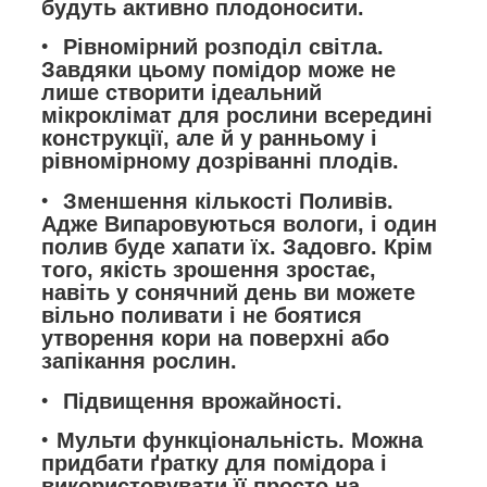
будуть активно плодоносити.
Рівномірний розподіл світла.
Завдяки цьому помідор може не
лише створити ідеальний
мікроклімат для рослини всередині
конструкції, але й у ранньому і
рівномірному дозріванні плодів.
Зменшення кількості Поливів.
Адже Випаровуються вологи, і один
полив буде хапати їх. Задовго. Крім
того, якість зрошення зростає,
навіть у сонячний день ви можете
вільно поливати і не боятися
утворення кори на поверхні або
запікання рослин.
Підвищення врожайності.
Мульти функціональність. Можна
придбати ґратку для помідора і
використовувати її просто на