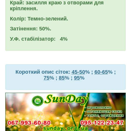
Край: засилля краю з отворами для
кріплення.
Колір:
Темно-зелений.
Затінення:
50%.
У.Ф. стабілізатор:
4%
Короткий опис сіток:
45-50
% ;
60-65
% ;
75
% ;
85
% ;
95
%