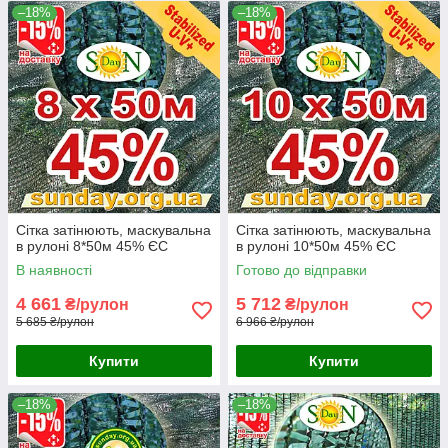
–18%
–18%
Сітка затінюють, маскувальна
Сітка затінюють, маскувальна
в рулоні 8*50м 45% ЄС
в рулоні 10*50м 45% ЄС
В наявності
Готово до відправки
4 661
5 712
₴/рулон
₴/рулон
5 685 ₴/рулон
6 966 ₴/рулон
Купити
Купити
–18%
–18%