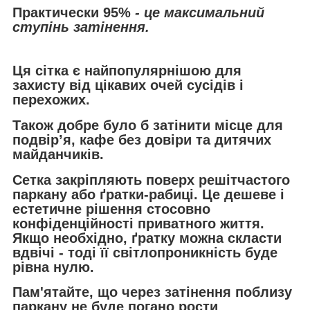
Практически 95%
- це максимальний
ступінь затінення.
Ця сітка є найпопулярнішою для
захисту від цікавих очей сусідів і
перехожих.
Також добре було б затінити місце для
подвір’я, кафе без довіри та дитячих
майданчиків.
Сетка закріпляють поверх решітчастого
паркану або ґратки-рабиці. Це дешеве і
естетичне рішення стосовно
конфіденційності приватного життя.
Якщо необхідно, ґратку можна скласти
вдвічі - тоді її світлопроникність буде
рівна нулю.
Пам'ятайте, що через затінення поблизу
паркану не буде погано рости