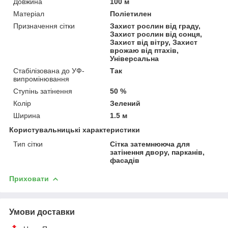
Довжина
100 м
Матеріал
Поліетилен
Призначення сітки
Захист рослин від граду,
Захист рослин від сонця,
Захист від вітру, Захист
врожаю від птахів,
Універсальна
Стабілізована до УФ-
Так
випромінювання
Ступінь затінення
50 %
Колір
Зелений
Ширина
1.5 м
Користувальницькі характеристики
Тип сітки
Сітка затемнююча для
затінення двору, парканів,
фасадів
Приховати
Умови доставки