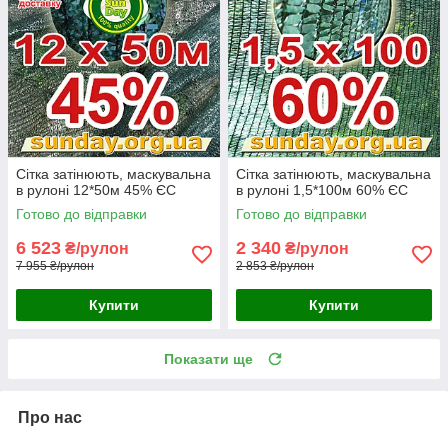
Сітка затінюють, маскувальна
Сітка затінюють, маскувальна
в рулоні 12*50м 45% ЄС
в рулоні 1,5*100м 60% ЄС
Готово до відправки
Готово до відправки
6 523
2 340
₴/рулон
₴/рулон
7 955 ₴/рулон
2 853 ₴/рулон
Купити
Купити
Показати ще
Про нас