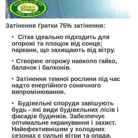
Затінення ґратки 75% затінення:
Сітка ідеально підходить для
огорожі та площок від сонця;
паркани, що захищають від вітру.
Створює огорожу навколо гайко,
балачок і балконів.
Затінення темної рослини під час
надто енергійного сонячного
випромінювання.
Будівельні споруди завішують
будь - які види будівельних лісів і
фасадів будинків. Забезпечує
оптимальне екранування і захист.
Найефективнішим у холодних
сезонах є сильні вітри та опади.