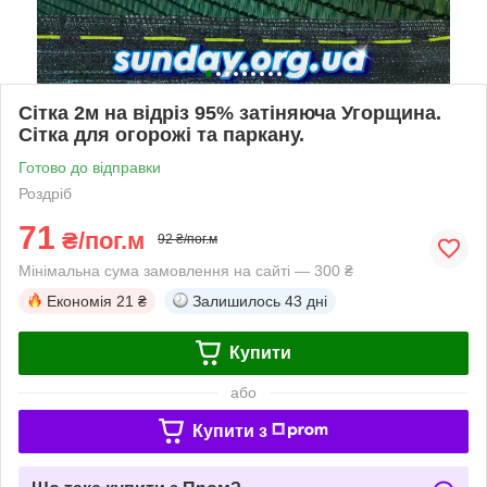
Сітка 2м на відріз 95% затіняюча Угорщина.
Сітка для огорожі та паркану.
Готово до відправки
Роздріб
71
₴/пог.м
92 ₴/пог.м
Мінімальна сума замовлення на сайті — 300 ₴
Економія
21 ₴
Залишилось
43 дні
Купити
або
Купити з