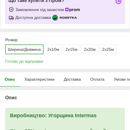
Що таке купити з Пром?
Замовлення під захистом
Доступна доставка
Розмір
Ширина/Довжина
2х10м
2х15м
2х20м
2х25м
Готово до відправки
Опис
Характеристики
Доставка
Оплата
Умови п
Опис
Виробництво:
Угорщина
Intermas