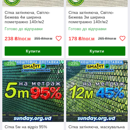
Сітка затіняюча, Світло-
Сітка затіняюча, Світло-
Бежева 4м ширина
Бежева 3м ширина
пометражно 140г/м2
пометражно 140г/м2
максимальний % затінення
максимальний % затінення
Готово до відправки
Готово до відправки
238
178
₴/пог.м
₴/пог.м
355 ₴/пог.м
265 ₴/пог.м
Купити
Купити
–23%
–23%
Сітка 5м на відріз 95%
Сітка затіняюча, маскувальна