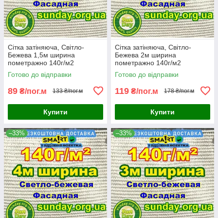
Сітка затіняюча, Світло-
Сітка затіняюча, Світло-
Бежева 1,5м ширина
Бежева 2м ширина
пометражно 140г/м2
пометражно 140г/м2
максимальний % затінення
максимальний % затінення
Готово до відправки
Готово до відправки
89
119
₴/пог.м
₴/пог.м
133 ₴/пог.м
178 ₴/пог.м
Купити
Купити
–33%
–33%