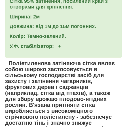
Сітка 95%
затінення, посилений край з
отворами для кріплення.
Ширина:
2м
Довжина: вiд
1м до 15м погонних.
Колір:
Темно-зелений.
У.Ф. стабілізатор:
+
Поліетиленова
затіняюча сітка
являє
собою широко застосовується в
сільському господарстві засіб для
захисту і затінення чагарників,
фруктових дерев і саджанців
(наприклад, сітка від птахів), а також
для збору врожаю плодово-ягідних
рослин. В'язана притіняти сітка
виробляється з високоміцного
стрічкового поліетилену - забезпечує
достатню тінь і значно знижує