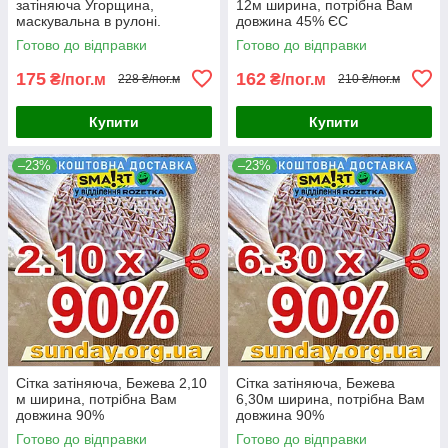
затіняюча Угорщина,
12м ширина, потрібна Вам
маскувальна в рулоні.
довжина 45% ЄС
Готово до відправки
Готово до відправки
175
162
₴/пог.м
₴/пог.м
228 ₴/пог.м
210 ₴/пог.м
Купити
Купити
–23%
–23%
Сітка затіняюча, Бежева 2,10
Сітка затіняюча, Бежева
м ширина, потрібна Вам
6,30м ширина, потрібна Вам
довжина 90%
довжина 90%
Готово до відправки
Готово до відправки