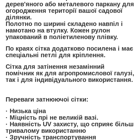
дерев'яного або металевого паркану для
огородження території вашої садової
ділянки.
Полотно по ширині складено навпіл і
намотано на втулку. Кожен рулон
упакований в поліетиленову плівку.
По краях сітка додатково посилена і має
спеціальні петлі для кріплення.
Сітка для затінення незамінний
помічник як для агропромислової галузі,
так і для індивідуального використання.
Переваги затнюючоi сітки:
· Низька ціна
· Міцність прі не великій вазі.
· Наявність UV захисту, що сприяє більш
тривалому використанню
· Зручнiсть транспортування