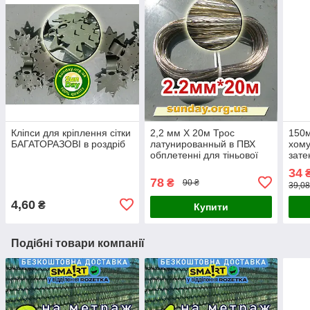
Кліпси для кріплення сітки
2,2 мм Х 20м Трос
150м
БАГАТОРАЗОВІ в роздріб
латунированный в ПВХ
хому
обплетенні для тіньової
зат
сітки
34
₴
78
₴
90 ₴
39,08
4,60
₴
Купити
Подібні товари компанії