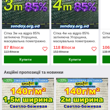
Сітка 3м на відріз 85%
Сітка 4м на відріз 85%
Сітк
затіняюча Угорщина,
затіняюча Угорщина,
заті
маскувальна пометражно.
маскувальна пометражно.
87
118
106
₴/пог.м
₴/пог.м
113 ₴/пог.м
153 ₴/пог.м
138 ₴
Купити
Купити
Акційні пропозиції та новинки
–33%
–33%