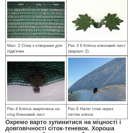
Мал. 2 Сітка з отворами для
Рис 3 б Кліпса кленовий-лист
підв'язки
(варіант 2)
Рис 4 Кліпса закріплена на
Рис 6 Натяг сітки через
сітці Кленовий лист
петлю кліпси
Окремо варто зупинитися на міцності і
довговічності сіток-теневок. Хороша