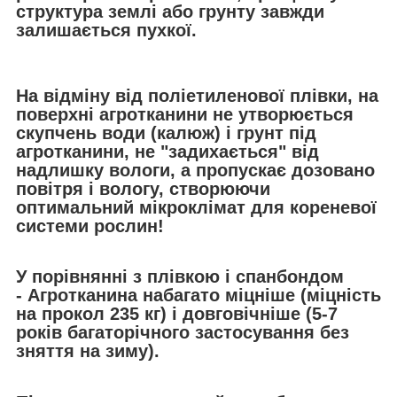
структура землі або грунту завжди
залишається пухкої.
На відміну від поліетиленової плівки, на
поверхні агротканини не утворюється
скупчень води (калюж) і грунт під
агротканини, не "задихається" від
надлишку вологи, а пропускає дозовано
повітря і вологу, створюючи
оптимальний мікроклімат для кореневої
системи рослин!
У порівнянні з плівкою і спанбондом
- Агротканина набагато міцніше (міцність
на прокол 235 кг) і довговічніше (5-7
років багаторічного застосування без
зняття на зиму).