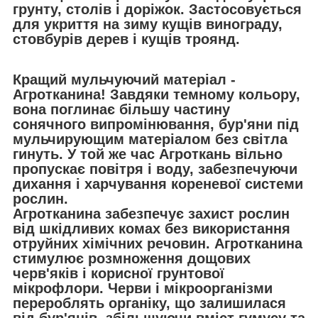
грунту, столів і доріжок. Застосовується
для укриття на зиму кущів винограду,
стовбурів дерев і кущів троянд.
Кращий мульчуючий матеріал -
Агротканина!
Завдяки темному кольору,
вона поглинає більшу частину
сонячного випромінювання, бур'яни під
мульчирующим матеріалом без світла
гинуть. У той же час Агроткань вільно
пропускає повітря і воду, забезпечуючи
дихання і харчування кореневої системи
рослин.
Агротканина забезпечує захист рослин
від шкідливих комах без використання
отруйних хімічних речовин. Агротканина
стимулює розмноження дощових
черв'яків і корисної грунтової
мікрофлори. Черви і мікроорганізми
перероблять органіку, що залишилася