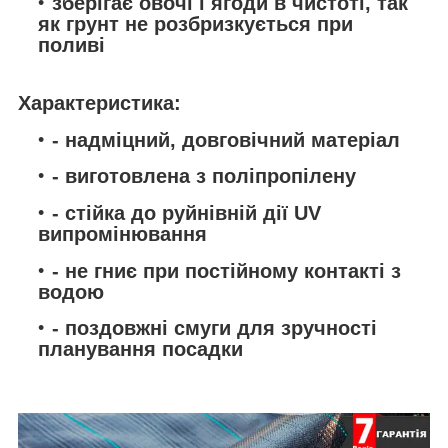
зберігає овочі і ягоди в чистоті, так
як грунт не розбризкується при
поливі
Характеристика:
- надміцний, довговічний матеріал
- виготовлена з поліпропілену
- стійка до руйнівній дії UV
випромінювання
- не гниє при постійному контакті з
водою
- поздовжні смуги для зручності
планування посадки