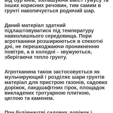
від бур'янів, збільшуючи вміст гумусу та
інших корисних речовин, тим самим в
грунті накопичується родючий шар.
Даний матеріал здатний
підлаштовуватися під температуру
навколишнього середовища. Пори
агротканини розширюються в спекотні
дні, не перешкоджаючи проникненню
повітря, а в холодні - звужуються,
зберігаючи тепло грунту.
Агротканина
також застосовується як
мульчирующий і розділяє шари грунтів
матеріал для пристрою газонів, садових
доріжок, ландшафтних гірок, площадок
викладених тротуарною плиткою,
цеглою та каменем.
При будівництві садових доріжок і