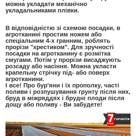
можна укладати механічно
укладальниками плівки.
В відповідністю зі схемою посадки, в
агротканинi простим ножем або
спеціальним 4-х гранним, роблять
прорізи "хрестиком". Для зручності
посадки на агротканину є розмітка
смугами. Потім у прорізи висаджують
розсаду або насіння. Можна укласти
крапельну стрічку під- або поверх
агротканини.
І все!
Про бур'яни і їх прополку, часті
поливи і розпушування грунту після них,
бруд в міжряддях і брудні плоди після
дощу або поливу -
Ви забудете!