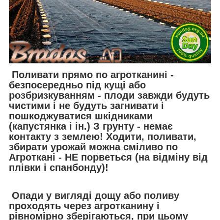
Поливати прямо по агротканинi -
безпосередньо під кущі або
розбризкуванням - плоди завжди будуть
чистими і не будуть загнивати і
пошкоджуватися шкідниками
(капустянка і ін.) З грунту - немає
контакту з землею! Ходити, поливати,
збирати урожай можна сміливо по
Агротканi - НЕ порветься (на відміну від
плівки і спанбонду)!
Опади у вигляді дощу або поливу
проходять через агротканину і
рівномірно зберігаються, при цьому