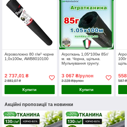
Агроволокно 80 г/м² чорне
Агроткань 1,05*100м 85г/
Агро
1,0х100м, AWB8010100
м. кв. Чорна, щільна.
100г
Мульчування грунту.
щіль
грун
2 737,01
3 067
558
₴
₴/рулон
2 881,07 ₴
3 228 ₴/рулон
587 ₴
Купити
Купити
Акційні пропозиції та новинки
–20%
–20%