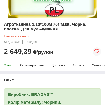
Агротканина 1,10*100м 70г/м.кв. Чорна,
плотна. Для мульчування.
Немає в наявності
Код: atk39
Роздріб
2 649,39
₴/рулон
Опис
Характеристики
Доставка
Оплата
Умови п
Опис
Виробник:
BRADAS™
Колір матеріалу:
Чорний.