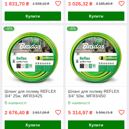
1 831,70
3 026,32
₴
₴
1 928,10 ₴
3 185,60 ₴
Купити
Купити
–5%
–5%
Шланг для поливу REFLEX
Шланг для поливу REFLEX
3/4" 25м, WFR3/425
3/4" 50м, WFR3/450
В наявності
В наявності
2 676,40
5 314,97
₴
₴
2 817,26 ₴
5 594,71 ₴
Купити
Купити