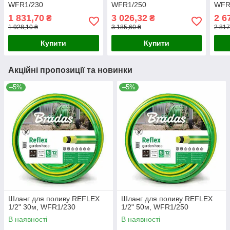
WFR1/230
WFR1/250
WFR
1 831,70
3 026,32
2 6
₴
₴
1 928,10 ₴
3 185,60 ₴
2 817
Купити
Купити
Акційні пропозиції та новинки
–5%
–5%
Шланг для поливу REFLEX
Шланг для поливу REFLEX
1/2" 30м, WFR1/230
1/2" 50м, WFR1/250
В наявності
В наявності