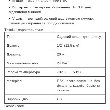
III шар — жовтий еластичний ПВХ
IV шар — поліестерове обплетення TRICOT для
підвищеної міцності
V шар — зовнішній зелений шар з жовтою смугою,
стійкий до стирання та погодних впливів
Технічні характеристики
Тип
Садовий шланг для поливу
Діаметр
1/2" (12,5 мм)
Довжина
20 м
Максимальний тиск
24 Bar
Робоча температура
-10°С ... +50°С
Матеріал
ПВХ нового покоління, без
фталатів, кадмію, барію та
свинцю
Виробництво
ЄС
Особливості