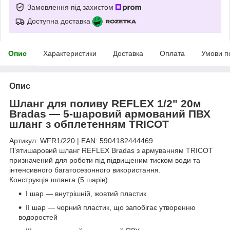
Замовлення під захистом
Доступна доставка
Опис
Характеристики
Доставка
Оплата
Умови п
Опис
Шланг для поливу REFLEX 1/2" 20м
Bradas — 5-шаровий армований ПВХ
шланг з обплетенням TRICOT
Артикул: WFR1/220 | EAN: 5904182444469
П’ятишаровий шланг REFLEX Bradas з армуванням TRICOT
призначений для роботи під підвищеним тиском води та
інтенсивного багатосезонного використання.
Конструкція шланга (5 шарів):
I шар — внутрішній, жовтий пластик
II шар — чорний пластик, що запобігає утворенню
водоростей