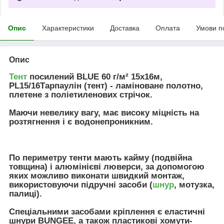
Опис
Характеристики
Доставка
Оплата
Умови п
Опис
Тент
посилений BLUE 60 г/м² 15х16м,
PL15/16Тарпаулін (тент) - ламіноване полотно,
плетене з поліетиленових стрічок.
Маючи невелику вагу, має високу міцність на
розтягнення і є водонепроникним.
По периметру тенти мають кайму (подвійна
товщина) і алюмінієві люверси, за допомогою
яких можливо виконати швидкий монтаж,
використовуючи підручні засоби (
шнур
, мотузка,
палиці).
Спеціальними засобами кріплення є еластичні
шнури BUNGEE, а також пластикові хомути-