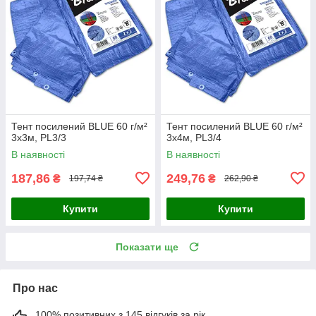
Тент посилений BLUE 60 г/м²
Тент посилений BLUE 60 г/м²
3х3м, PL3/3
3х4м, PL3/4
В наявності
В наявності
187,86
249,76
₴
₴
197,74 ₴
262,90 ₴
Купити
Купити
Показати ще
Про нас
100% позитивних з 145 відгуків за рік