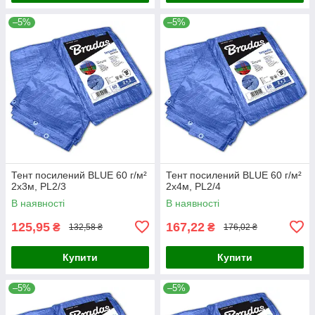
–5%
–5%
Тент посилений BLUE 60 г/м²
Тент посилений BLUE 60 г/м²
2х3м, PL2/3
2х4м, PL2/4
В наявності
В наявності
125,95
167,22
₴
₴
132,58 ₴
176,02 ₴
Купити
Купити
–5%
–5%