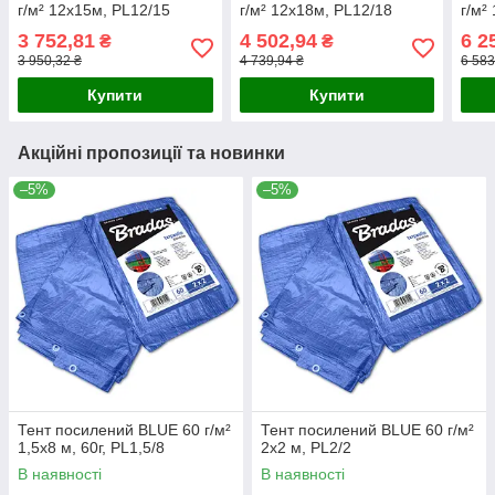
г/м² 12х15м, PL12/15
г/м² 12х18м, PL12/18
г/м²
3 752,81
4 502,94
6 2
₴
₴
3 950,32 ₴
4 739,94 ₴
6 583
Купити
Купити
Акційні пропозиції та новинки
–5%
–5%
Тент посилений BLUE 60 г/м²
Тент посилений BLUE 60 г/м²
1,5х8 м, 60г, PL1,5/8
2х2 м, PL2/2
В наявності
В наявності