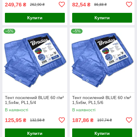
249,76
82,54
₴
₴
262,90 ₴
86,88 ₴
Купити
Купити
–5%
–5%
Тент посилений BLUE 60 г/м²
Тент посилений BLUE 60 г/м²
1,5х4м, PL1,5/4
1,5х6м, PL1,5/6
В наявності
В наявності
125,95
187,86
₴
₴
132,58 ₴
197,74 ₴
Купити
Купити