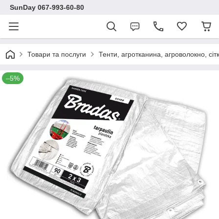
SunDay 067-993-60-80
Товари та послуги
Тенти, агротканина, агроволокно, сіт
–5%