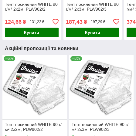
Тент посилений WHITE 90
Тент посилений WHITE 90
Тент
г/м² 2х2м, PLW902/2
г/м² 2х3м, PLW902/3
г/м²
124,66
187,43
374
₴
₴
131,22 ₴
197,29 ₴
Купити
Купити
Акційні пропозиції та новинки
–5%
–5%
Тент посилений WHITE 90 г/
Тент посилений WHITE 90 г/
м² 2х2м, PLW902/2
м² 2х3м, PLW902/3