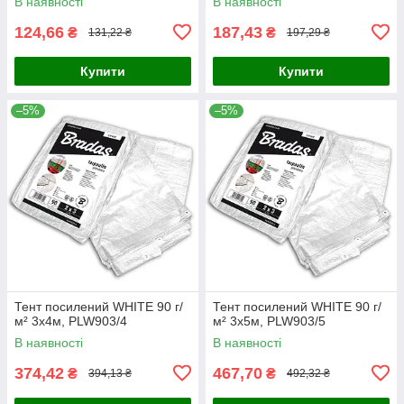
В наявності
В наявності
124,66
187,43
₴
₴
131,22 ₴
197,29 ₴
Купити
Купити
–5%
–5%
Тент посилений WHITE 90 г/
Тент посилений WHITE 90 г/
м² 3х4м, PLW903/4
м² 3х5м, PLW903/5
В наявності
В наявності
374,42
467,70
₴
₴
394,13 ₴
492,32 ₴