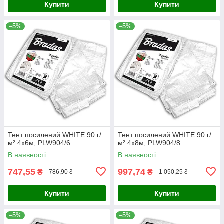
Купити
Купити
–5%
–5%
Тент посилений WHITE 90 г/
Тент посилений WHITE 90 г/
м² 4х6м, PLW904/6
м² 4х8м, PLW904/8
В наявності
В наявності
747,55
997,74
₴
₴
786,90 ₴
1 050,25 ₴
Купити
Купити
–5%
–5%