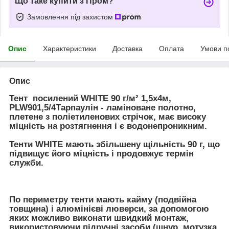
Що таке купити з Пром?
Замовлення під захистом
Опис
Характеристики
Доставка
Оплата
Умови п
Опис
Тент посилений WHITE 90 г/м² 1,5х4м,
PLW901,5/4Тарпаулін - ламіноване полотно,
плетене з поліетиленових стрічок, має високу
міцність на розтягнення і є водонепроникним.
Тенти WHITE мають збільшену щільність 90 г, що
підвищує його міцність і продовжує термін
служби.
По периметру тенти мають кайму (подвійна
товщина) і алюмінієві люверси, за допомогою
яких можливо виконати швидкий монтаж,
використовуючи підручні засоби (шнур, мотузка,