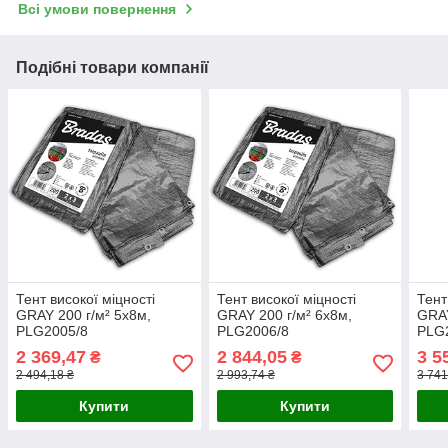
Всі умови повернення
Подібні товари компанії
Тент високої міцності
Тент високої міцності
Тент
GRAY 200 г/м² 5x8м,
GRAY 200 г/м² 6x8м,
GRAY
PLG2005/8
PLG2006/8
PLG
2 369,47
2 844,05
3 5
₴
₴
2 494,18 ₴
2 993,74 ₴
3 741
Купити
Купити