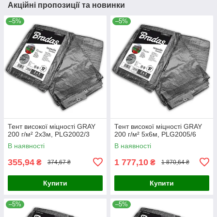
Акційні пропозиції та новинки
–5%
–5%
Тент високої міцності GRAY
Тент високої міцності GRAY
200 г/м² 2x3м, PLG2002/3
200 г/м² 5x6м, PLG2005/6
В наявності
В наявності
355,94
1 777,10
₴
₴
374,67 ₴
1 870,64 ₴
Купити
Купити
–5%
–5%