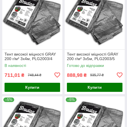
Тент високої міцності GRAY
Тент високої міцності GRAY
200 г/м² 3x4м, PLG2003/4
200 г/м² 3x5м, PLG2003/5
В наявності
Готово до відправки
711,01
888,98
₴
₴
748,44 ₴
935,77 ₴
Купити
Купити
–5%
–5%