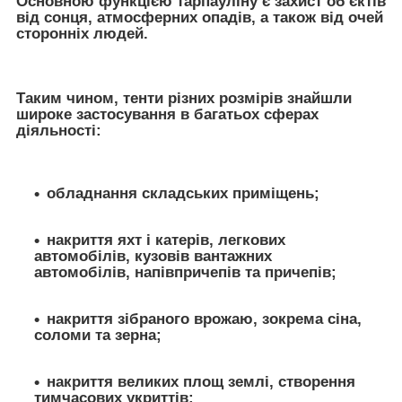
Основною функцією тарпауліну є захист об'єктів
від сонця, атмосферних опадів, а також від очей
сторонніх людей.
Таким чином, тенти різних розмірів знайшли
широке застосування в багатьох сферах
діяльності:
обладнання складських приміщень;
накриття яхт і катерів, легкових
автомобілів, кузовів вантажних
автомобілів, напівпричепів та причепів;
накриття зібраного врожаю, зокрема сіна,
соломи та зерна;
накриття великих площ землі, створення
тимчасових укриттів;