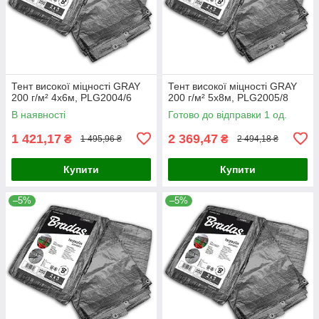
Тент високої міцності GRAY
Тент високої міцності GRAY
200 г/м² 4x6м, PLG2004/6
200 г/м² 5x8м, PLG2005/8
В наявності
Готово до відправки 1 од.
1 421,17
2 369,47
₴
₴
1 495,96 ₴
2 494,18 ₴
Купити
Купити
–5%
–5%