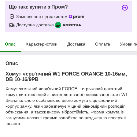
Що таке купити з Пром?
Замовлення під захистом
Доступна доставка
Опис
Характеристики
Доставка
Оплата
Умови п
Опис
Хомут черв'ячний W1 FORCE ORANGE 10-16мм,
DB 10-16/9PB
Хомут затяжний черв'ячний FORCE – стрічковий накатний
хомут, виготовлений з низьколегованої оцинкованої сталі W1.
Визначальною особливістю цього хомута є цільнолитий
корпус замку, який забезпечує міцний рівномірний розподіл
обтискання, а також високу вібростійкість. Форма хомута із
загнутими назовні краями запобігає пошкодженню поверхні
шланга.