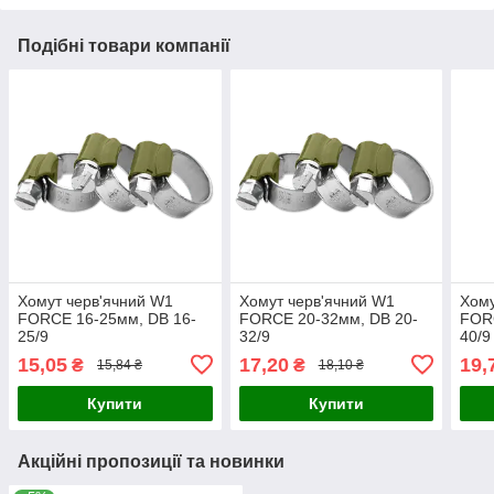
Подібні товари компанії
Хомут черв'ячний W1
Хомут черв'ячний W1
Хому
FORCE 16-25мм, DB 16-
FORCE 20-32мм, DB 20-
FOR
25/9
32/9
40/9
15,05
17,20
19,
₴
₴
15,84 ₴
18,10 ₴
Купити
Купити
Акційні пропозиції та новинки