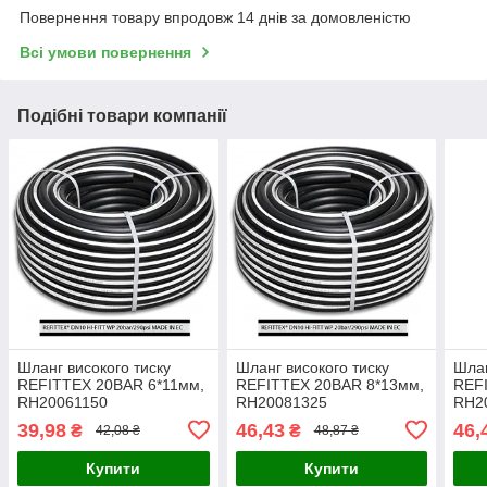
Повернення товару впродовж 14 днів за домовленістю
Всі умови повернення
Подібні товари компанії
Шланг високого тиску
Шланг високого тиску
Шлан
REFITTEX 20BAR 6*11мм,
REFITTEX 20BAR 8*13мм,
REF
RH20061150
RH20081325
RH2
39,98
46,43
46,
₴
₴
42,08 ₴
48,87 ₴
Купити
Купити