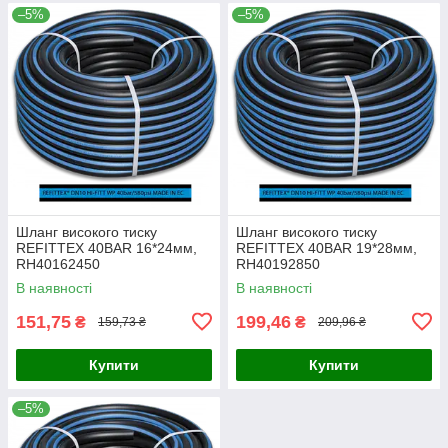
–5%
–5%
Шланг високого тиску
Шланг високого тиску
REFITTEX 40BAR 16*24мм,
REFITTEX 40BAR 19*28мм,
RH40162450
RH40192850
В наявності
В наявності
151,75
199,46
₴
₴
159,73 ₴
209,96 ₴
Купити
Купити
–5%