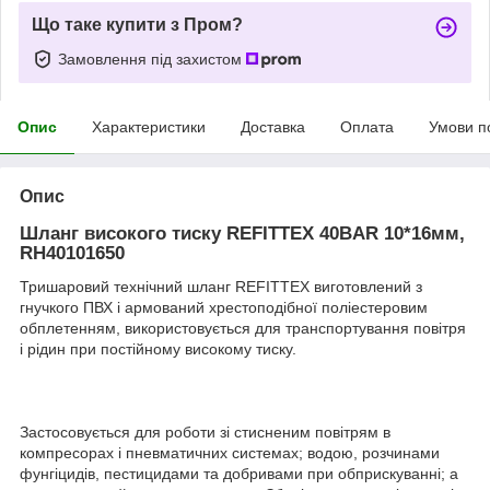
Що таке купити з Пром?
Замовлення під захистом
Опис
Характеристики
Доставка
Оплата
Умови п
Опис
Шланг високого тиску REFITTEX 40BAR 10*16мм,
RH40101650
Тришаровий технічний шланг REFITTEX виготовлений з
гнучкого ПВХ і армований хрестоподібної поліестеровим
обплетенням, використовується для транспортування повітря
і рідин при постійному високому тиску.
Застосовується для роботи зі стисненим повітрям в
компресорах і пневматичних системах; водою, розчинами
фунгіцидів, пестицидами та добривами при обприскуванні; а