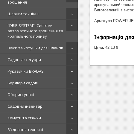
зрошення
зрошувальний елемент
Виготовлений з висок
Шланги технічні
Арматура POWER JET 
"DRIP SYSTEM". Системи
автоматичного зрошення та
крапельного поливу
Інформація дл
Візки та котушки для шлангів
Ціна:
42,13 ₴
Садові аксесуари
Рукавички BRADAS
Бордюри садові
Обприскувачі
Садовий інвентар
Хомути та стяжки
З'єднання технічні