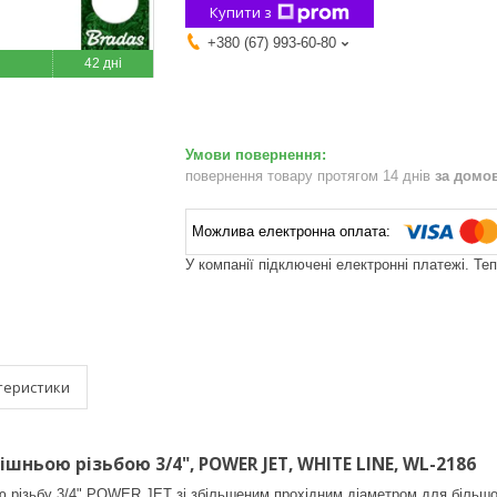
Купити з
+380 (67) 993-60-80
42 дні
повернення товару протягом 14 днів
за домо
У компанії підключені електронні платежі. Те
теристики
ішньою різьбою 3/4", POWER JET, WHITE LINE, WL-2186
 різьбу 3/4" POWER JET зі збільшеним прохідним діаметром для більшої