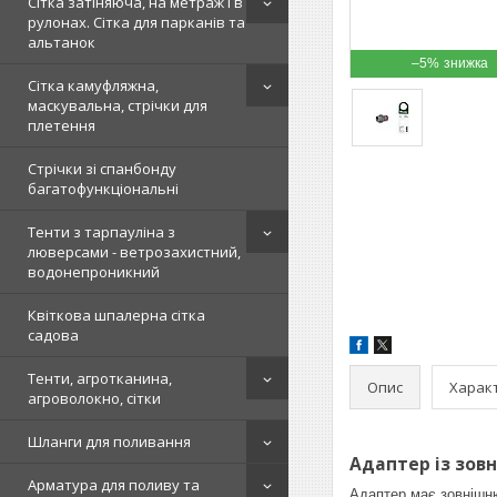
Сітка затіняюча, на метраж і в
рулонах. Сітка для парканів та
альтанок
–5%
Сітка камуфляжна,
маскувальна, стрічки для
плетення
Стрічки зі спанбонду
багатофункціональні
Тенти з тарпауліна з
люверсами - ветрозахистний,
водонепроникний
Квіткова шпалерна сітка
садова
Тенти, агротканина,
Опис
Харак
агроволокно, сітки
Шланги для поливання
Адаптер із зовн
Арматура для поливу та
Адаптер має зовнішню