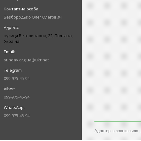
Безбородько Олег Олегович
вулиця Ветеринарна, 22, Полтава,
Україна
sunday.org.ua@ukr.net
099-975-45-94
099-975-45-94
099-975-45-94
Адаптер із зовнішньою 