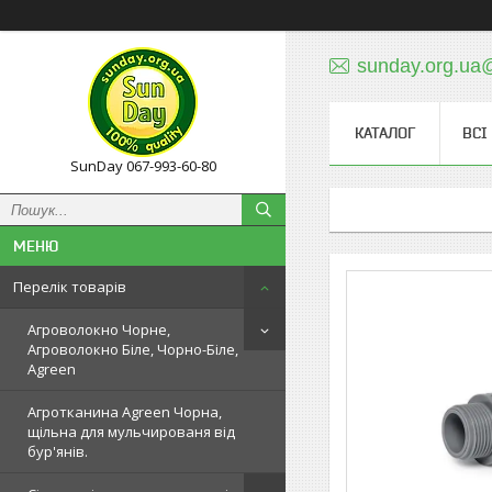
sunday.org.ua
КАТАЛОГ
ВСІ
SunDay 067-993-60-80
Перелік товарів
Агроволокно Чорне,
Агроволокно Біле, Чорно-Біле,
Agreen
Агротканина Agreen Чорна,
щільна для мульчированя від
бур'янів.