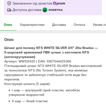
Замовлення під захистом
Доступна доставка
Опис
Характеристики
Доставка
Оплата
Умови п
Опис
Шланг для поливу NTS WHITE SILVER 3/4" 20м Bradas —
5-шаровий армований ПВХ шланг з системою NTS
(антискручування)
Артикул: WWS3/420 | EAN: 5907544425366
П’ятишаровий шланг NTS WHITE SILVER Bradas виготовлений
за технологією NTS (No Torsion System), яка мінімізує
скручування та забезпечує стабільний потік води без
перегинів.
Конструкція шланга (5 шарів):
I шар — внутрішній сірий пластик, запобігає
утворенню водоростей
II шар — білий пластик