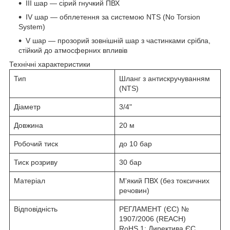
III шар — сірий гнучкий ПВХ
IV шар — обплетення за системою NTS (No Torsion
System)
V шар — прозорий зовнішній шар з частинками срібла,
стійкий до атмосферних впливів
Технічні характеристики
Тип
Шланг з антискручуванням
(NTS)
Діаметр
3/4"
Довжина
20 м
Робочий тиск
до 10 бар
Тиск розриву
30 бар
Матеріал
М'який ПВХ (без токсичних
речовин)
Відповідність
РЕГЛАМЕНТ (ЄС) №
1907/2006 (REACH)
RoHS 1: Директива ЄС