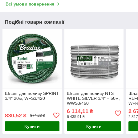
Всі умови повернення
Подібні товари компанії
Шланг для поливу SPRINT
Шланг для поливу NTS
Шлан
3/4" 20м, WFS3/420
WHITE SILVER 3/4" – 50м,
REFL
WWS3/450
WFR
6 114,11
2 6
₴
830,52
₴
874,23 ₴
6 435,91 ₴
2 817
Купити
Купити