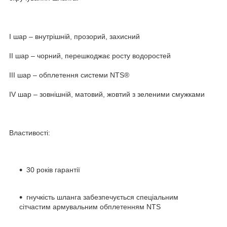
I шар – внутрішній, прозорий, захисний
II шар – чорний, перешкоджає росту водоростей
III шар – обплетення системи NTS®
IV шар – зовнішній, матовий, жовтий з зеленими смужками
Властивості:
30 років гарантії
гнучкість шланга забезпечується спеціальним
сітчастим армувальним обплетенням NTS