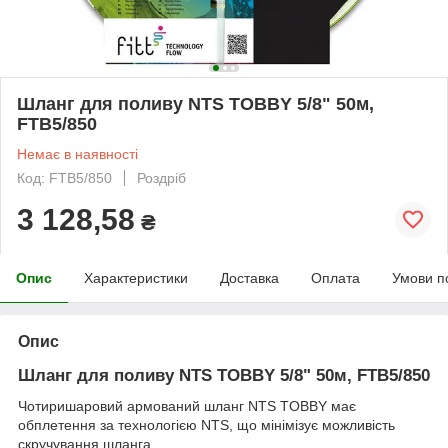
Шланг для поливу NTS TOBBY 5/8" 50м,
FTB5/850
Немає в наявності
Код: FTB5/850
Роздріб
3 128,58
₴
Опис
Характеристики
Доставка
Оплата
Умови п
Опис
Шланг для поливу NTS TOBBY 5/8" 50м, FTB5/850
Чотиришаровий армований шланг NTS TOBBY має
обплетення за технологією NTS, що мінімізує можливість
скручування шланга.