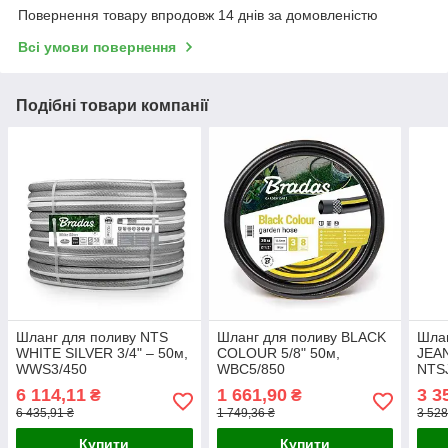
Повернення товару впродовж 14 днів за домовленістю
Всі умови повернення
Подібні товари компанії
Шланг для поливу NTS
Шланг для поливу BLACK
Шлан
WHITE SILVER 3/4" – 50м,
COLOUR 5/8" 50м,
JEAN
WWS3/450
WBC5/850
NTS
6 114,11
1 661,90
3 3
₴
₴
6 435,91 ₴
1 749,36 ₴
3 528
Купити
Купити