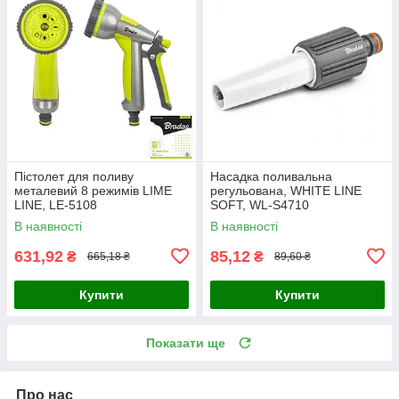
Пістолет для поливу
Насадка поливальна
металевий 8 режимів LIME
регульована, WHITE LINE
LINE, LE-5108
SOFT, WL-S4710
В наявності
В наявності
631,92
85,12
₴
₴
665,18 ₴
89,60 ₴
Купити
Купити
Показати ще
Про нас