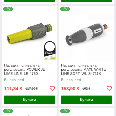
–5%
–5%
Насадка поливальна
Насадка поливальна
регульована POWER JET
регульована MAXI, WHITE
LIME LINE, LE-4730
LINE SOFT, WL-S4711K
В наявності
В наявності
111,34
153,90
₴
₴
117,20 ₴
162 ₴
Купити
Купити
–5%
–5%