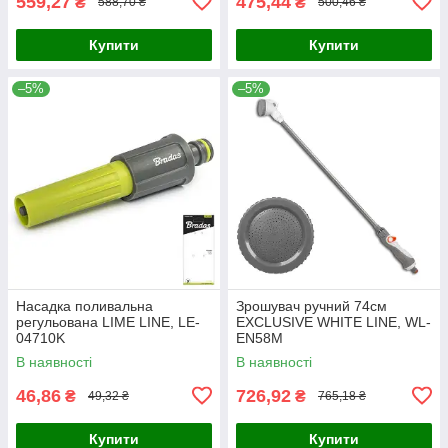
559,27
475,44
₴
₴
588,70 ₴
500,46 ₴
Купити
Купити
–5%
–5%
Насадка поливальна
Зрошувач ручний 74см
регульована LIME LINE, LE-
EXCLUSIVE WHITE LINE, WL-
04710K
EN58M
В наявності
В наявності
46,86
726,92
₴
₴
49,32 ₴
765,18 ₴
Купити
Купити