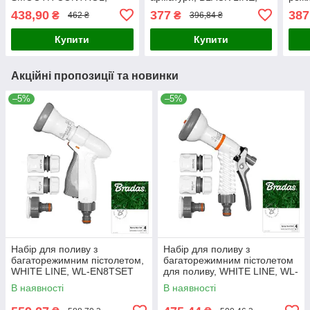
BLACK LINE, ECO-2054
ECO-4440SET
ECO
438,90
377
387
₴
₴
462 ₴
396,84 ₴
Купити
Купити
Акційні пропозиції та новинки
–5%
–5%
Набір для поливу з
Набір для поливу з
багаторежимним пістолетом,
багаторежимним пістолетом
WHITE LINE, WL-EN8TSET
для поливу, WHITE LINE, WL-
EN1TSET
В наявності
В наявності