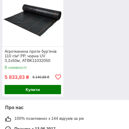
Агротканина проти бур'янів
110 г/м² PP, чорна UV
3,2х50м, ATBK11032050
В наявності
5 833,83
₴
6 140,88 ₴
Купити
Про нас
100% позитивних з 144 відгуків за рік
Працює з 13.06.2017