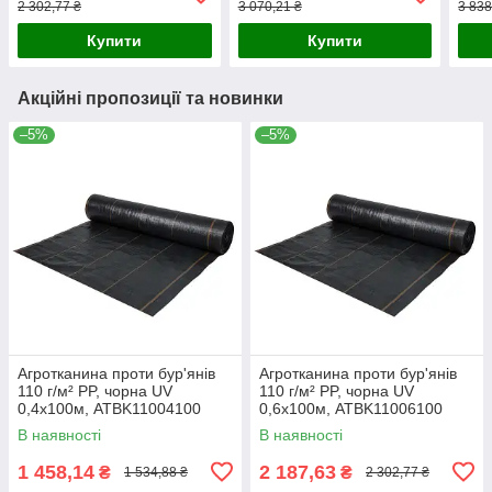
2 302,77 ₴
3 070,21 ₴
3 838
Купити
Купити
Акційні пропозиції та новинки
–5%
–5%
Агротканина проти бур'янів
Агротканина проти бур'янів
110 г/м² PP, чорна UV
110 г/м² PP, чорна UV
0,4х100м, ATBK11004100
0,6х100м, ATBK11006100
В наявності
В наявності
1 458,14
2 187,63
₴
₴
1 534,88 ₴
2 302,77 ₴