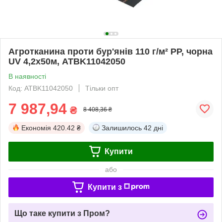
Агротканина проти бур'янів 110 г/м² PP, чорна
UV 4,2х50м, ATBK11042050
В наявності
Код: ATBK11042050
Тільки опт
7 987,94
₴
8 408,36 ₴
Економія
420.42 ₴
Залишилось
42 дні
Купити
або
Купити з
Що таке купити з Пром?