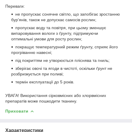
Переваги:
не пропускає сонячне світло, що запобігає зростанню
бур'янів, також не допускає самосів рослин;
пропускає воду та повітря, при цьому зменшує
випаровування вологи з ґрунту, підтримуючи
оптимальні умови для росту рослин;
покращує температурний режим ґрунту, сприяє його
прогріванню навесні;
під покриттям не утворюється пліснява та гниль;
зберігає овочі та ягоди в чистоті, оскільки ґрунт не
розбризкується при поливі;
термін експлуатації до 5 років.
УВАГА! Використання сірковмісних або хлорвмісних
препаратів може пошкодити тканину.
Приховати
Характеристики