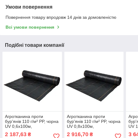
Умови повернення
Повернення товару впродовж 14 днів за домовленістю
Всі умови повернення
Подібні товари компанії
Агротканина проти
Агротканина проти
Агро
бур'янів 110 г/м² PP, чорна
бур'янів 110 г/м² PP, чорна
бур'
UV 0,6х100м,
UV 0,8х100м,
UV 1
ATBK11006100
ATBK11008100
ATB
2 187,63
2 916,70
3 6
₴
₴