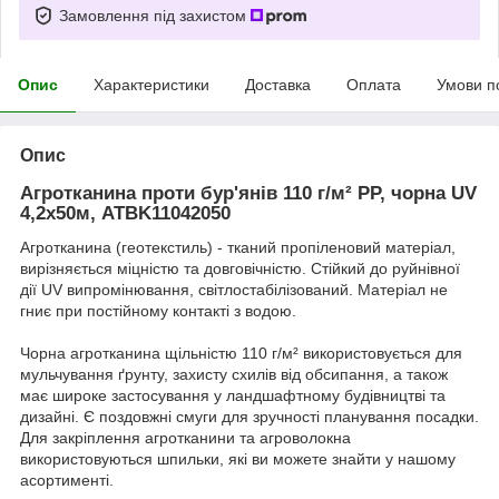
Замовлення під захистом
Опис
Характеристики
Доставка
Оплата
Умови п
Опис
Агротканина проти бур'янів 110 г/м² PP, чорна UV
4,2х50м, ATBK11042050
Агротканина (геотекстиль) - тканий пропіленовий матеріал,
вирізняється міцністю та довговічністю. Стійкий до руйнівної
дії UV випромінювання, світлостабілізований. Матеріал не
гниє при постійному контакті з водою.
Чорна агротканина щільністю 110 г/м² використовується для
мульчування ґрунту, захисту схилів від обсипання, а також
має широке застосування у ландшафтному будівництві та
дизайні. Є поздовжні смуги для зручності планування посадки.
Для закріплення агротканини та агроволокна
використовуються шпильки, які ви можете знайти у нашому
асортименті.