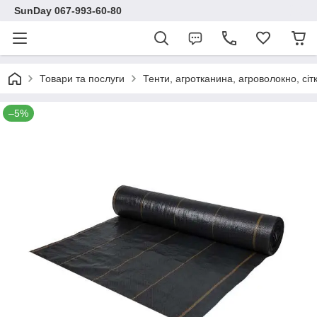
SunDay 067-993-60-80
Товари та послуги
Тенти, агротканина, агроволокно, сіт
–5%