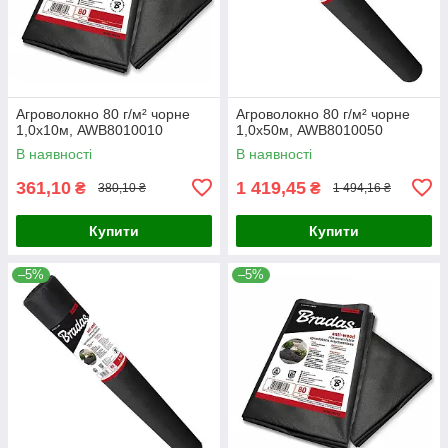
Агроволокно 80 г/м² чорне
Агроволокно 80 г/м² чорне
1,0х10м, AWB8010010
1,0х50м, AWB8010050
В наявності
В наявності
361,10
1 419,45
₴
₴
380,10 ₴
1 494,16 ₴
Купити
Купити
–5%
–5%