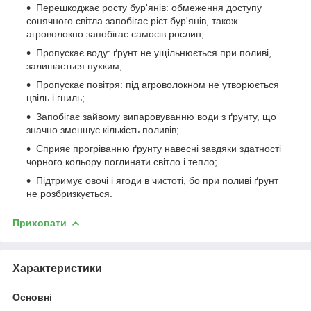
Перешкоджає росту бур'янів: обмеження доступу
сонячного світла запобігає ріст бур'янів, також
агроволокно запобігає самосів рослин;
Пропускає воду: ґрунт не ущільнюється при поливі,
залишається пухким;
Пропускає повітря: під агроволокном не утворюється
цвіль і гниль;
Запобігає зайвому випаровуванню води з ґрунту, що
значно зменшує кількість поливів;
Сприяє прогріванню ґрунту навесні завдяки здатності
чорного кольору поглинати світло і тепло;
Підтримує овочі і ягоди в чистоті, бо при поливі ґрунт
не розбризкується.
Приховати
Характеристики
Основні