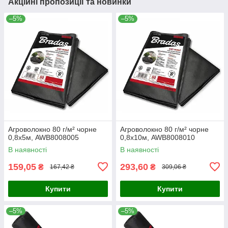
Акційні пропозиції та новинки
–5%
–5%
Агроволокно 80 г/м² чорне
Агроволокно 80 г/м² чорне
0,8х5м, AWB8008005
0,8х10м, AWB8008010
В наявності
В наявності
159,05
293,60
₴
₴
167,42 ₴
309,06 ₴
Купити
Купити
–5%
–5%