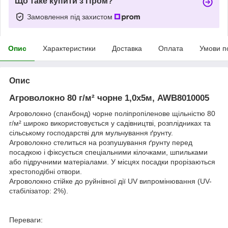
Що таке купити з Пром?
Замовлення під захистом
Опис
Характеристики
Доставка
Оплата
Умови п
Опис
Агроволокно 80 г/м² чорне 1,0х5м, AWB8010005
Агроволокно (спанбонд) чорне поліпропіленове щільністю 80
г/м² широко використовується у садівництві, розплідниках та
сільському господарстві для мульчування ґрунту.
Агроволокно стелиться на розпушування ґрунту перед
посадкою і фіксується спеціальними кілочками, шпильками
або підручними матеріалами. У місцях посадки прорізаються
хрестоподібні отвори.
Агроволокно стійке до руйнівної дії UV випромінювання (UV-
стабілізатор: 2%).
Переваги: