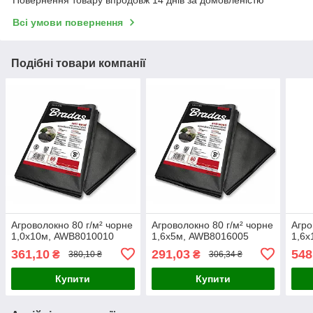
Повернення товару впродовж 14 днів за домовленістю
Всі умови повернення
Подібні товари компанії
Агроволокно 80 г/м² чорне
Агроволокно 80 г/м² чорне
Агро
1,0х10м, AWB8010010
1,6х5м, AWB8016005
1,6
361,10
291,03
548
₴
₴
380,10 ₴
306,34 ₴
Купити
Купити