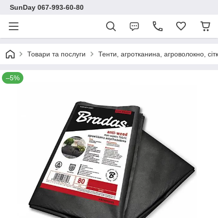
SunDay 067-993-60-80
Товари та послуги
Тенти, агротканина, агроволокно, сіт
–5%