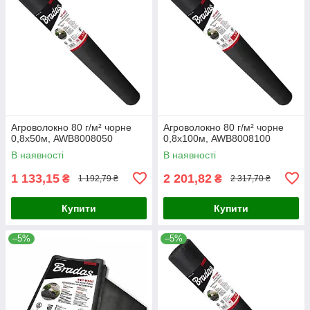
Агроволокно 80 г/м² чорне
Агроволокно 80 г/м² чорне
0,8х50м, AWB8008050
0,8х100м, AWB8008100
В наявності
В наявності
1 133,15
2 201,82
₴
₴
1 192,79 ₴
2 317,70 ₴
Купити
Купити
–5%
–5%