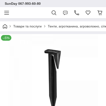
SunDay 067-993-60-80
Товари та послуги
Тенти, агротканина, агроволокно, сіт
–5%