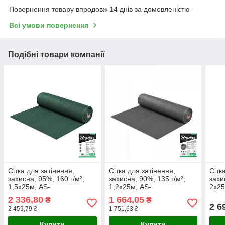
Повернення товару впродовж 14 днів за домовленістю
Всі умови повернення
Подібні товари компанії
Сітка для затінення,
Сітка для затінення,
Сітк
захисна, 95%, 160 г/м²,
захисна, 90%, 135 г/м²,
захи
1,5х25м, AS-
1,2х25м, AS-
2х25
CO16015025GR
CO13512025GY
CO1
2 336,80
1 664,05
₴
₴
2 6
2 459,79 ₴
1 751,63 ₴
Купити
Купити