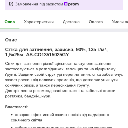
Замовлення під захистом
Опис
Характеристики
Доставка
Оплата
Умови п
Опис
Сітка для затінення, захисна, 90%, 135 г/м²,
1,5х25м, AS-CO13515025GY
Сітки для затінення різної щільності та ступеня затінення
застосовуються в розплідниках, теплицях та на відкритому
ґрунті. Завдяки своїй структурі переплетення, сітка забезпечує
захист рослин від палючих променів, що дозволяє уникнути
сонячних опіків, а також пересихання ґрунту.
Для кріплення рекомендовані монтажні та кабельні стяжки,
розтяжки, банджі-шнури.
Властивості:
створює ефективний захист посівів від надмірного
сонячного світла
забезпечує оптимальну вентиляцію та температуру