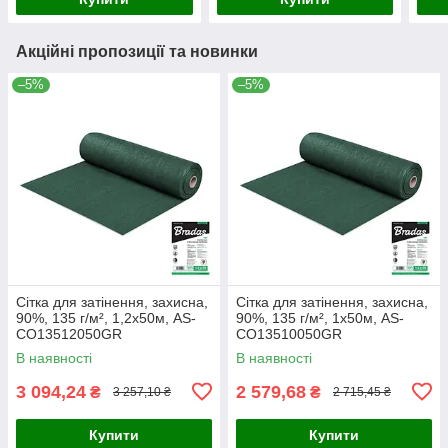
Акційні пропозиції та новинки
–5%
–5%
Сітка для затінення, захисна,
Сітка для затінення, захисна,
90%, 135 г/м², 1,2х50м, AS-
90%, 135 г/м², 1х50м, AS-
CO13512050GR
CO13510050GR
В наявності
В наявності
3 094,24
2 579,68
₴
₴
3 257,10 ₴
2 715,45 ₴
Купити
Купити