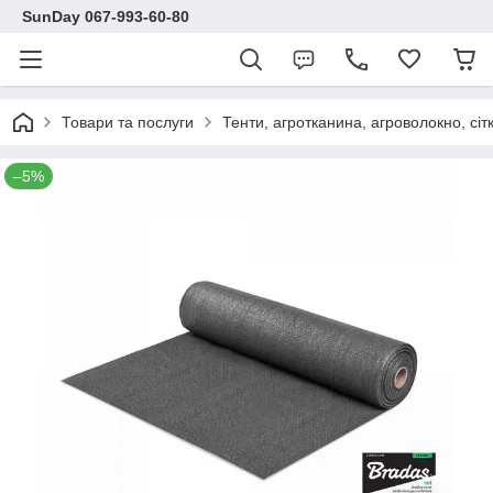
SunDay 067-993-60-80
Товари та послуги
Тенти, агротканина, агроволокно, сіт
–5%