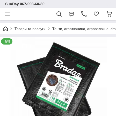
SunDay 067-993-60-80
Товари та послуги
Тенти, агротканина, агроволокно, сіт
–5%