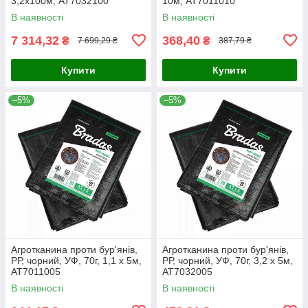
3,2х100м, AT7032100
10м, AT7011010
В наявності
В наявності
7 314,32
368,40
₴
₴
7 699,29 ₴
387,79 ₴
Купити
Купити
–5%
–5%
Агротканина проти бур'янів,
Агротканина проти бур'янів,
РР, чорний, УФ, 70г, 1,1 х 5м,
РР, чорний, УФ, 70г, 3,2 х 5м,
AT7011005
AT7032005
В наявності
В наявності