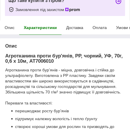
Що таке купити з Пром?
Замовлення під захистом
Опис
Характеристики
Доставка
Оплата
Умови 
Опис
Агротканина проти бур'янів, РР, чорний, УФ, 70г,
0,6 х 10м, AT7006010
Агротканина проти бур'янів - міцна, довговічна і стійка до
ультрафіолету. Виготовлена з PP пластику. Завдяки своїм
властивостям він широко використовується в садівництві,
розсадництві та сільському господарстві для мульчування.
Збільшена щільність 70 г/м² значно підвищує її довговічність.
Переваги та властивості:
перешкоджає росту бур'янів
підтримує належну вологість і тепло ґрунту
створює хороші умови для рослин та призводять до