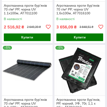
Агротканина проти бур'янів
Агротканина проти бур'янів
70 г/м² PP, чорна UV
70 г/м² PP, чорна UV
1.1х100м, AT7011100
1,6х100м, AT7016100
В наявності
В наявності
2 516,92
3 656,09
₴
₴
2 649,39 ₴
3 848,51 ₴
Купити
Купити
–5%
–5%
Агротканина проти бур'янів
Агротканина проти бур'янів,
70 г/м² PP, чорна UV
РР, чорний, УФ, 70г, 1,1 х