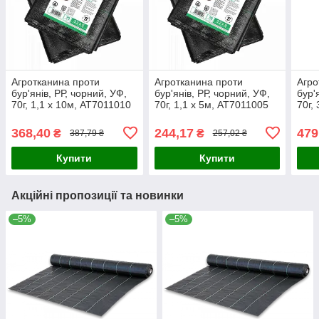
Агротканина проти
Агротканина проти
Агро
бур'янів, РР, чорний, УФ,
бур'янів, РР, чорний, УФ,
бур'
70г, 1,1 х 10м, AT7011010
70г, 1,1 х 5м, AT7011005
70г,
368,40
244,17
479
₴
₴
387,79 ₴
257,02 ₴
Купити
Купити
Акційні пропозиції та новинки
–5%
–5%