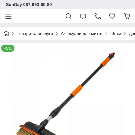
SunDay 067-993-60-80
Товари та послуги
Аксесуари для миття
Щітки
Дов
–5%