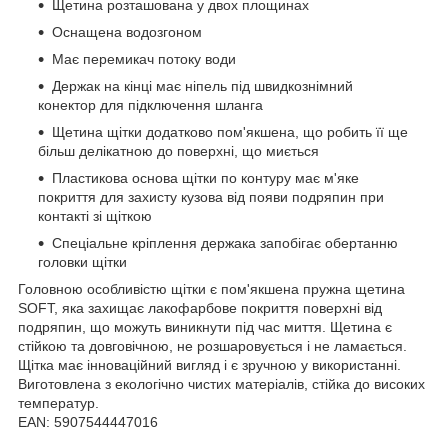
Щетина розташована у двох площинах
Оснащена водозгоном
Має перемикач потоку води
Держак на кінці має ніпель під швидкознімний
конектор для підключення шланга
Щетина щітки додатково пом'якшена, що робить її ще
більш делікатною до поверхні, що миється
Пластикова основа щітки по контуру має м'яке
покриття для захисту кузова від появи подряпин при
контакті зі щіткою
Спеціальне кріплення держака запобігає обертанню
головки щітки
Головною особливістю щітки є пом'якшена пружна щетина
SOFT, яка захищає лакофарбове покриття поверхні від
подряпин, що можуть виникнути під час миття. Щетина є
стійкою та довговічною, не розшаровується і не ламається.
Щітка має інноваційний вигляд і є зручною у використанні.
Виготовлена з екологічно чистих матеріалів, стійка до високих
температур.
EAN: 5907544447016