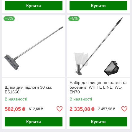
Купити
Купити
–5%
–5%
Набір для чищення ставків та
Щітка для підлоги 30 см,
басейнів, WHITE LINE, WL-
ES1666
EN70
В наявності
В наявності
582,05
2 335,08
₴
₴
612,68 ₴
2 457,98 ₴
Купити
Купити