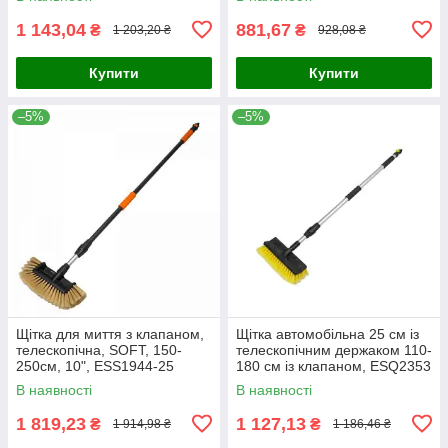
1 143,04
881,67
₴
₴
1 203,20 ₴
928,08 ₴
Купити
Купити
–5%
–5%
Щітка для миття з клапаном,
Щітка автомобільна 25 см із
телескопічна, SOFT, 150-
телескопічним держаком 110-
250см, 10", ESS1944-25
180 см із клапаном, ESQ2353
В наявності
В наявності
1 819,23
1 127,13
₴
₴
1 914,98 ₴
1 186,46 ₴