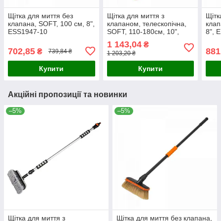
Щітка для миття без
Щітка для миття з
Щітк
клапана, SOFT, 100 см, 8",
клапаном, телескопічна,
клап
ESS1947-10
SOFT, 110-180см, 10",
8", 
ESS1945-18
1 143,04
₴
702,85
881
₴
739,84 ₴
1 203,20 ₴
Купити
Купити
Акційні пропозиції та новинки
–5%
–5%
Щітка для миття з
Щітка для миття без клапана,