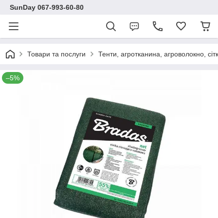
SunDay 067-993-60-80
Товари та послуги
Тенти, агротканина, агроволокно, сіт
–5%