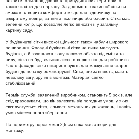
накриття альтанок, дворів та прибудинкових територій, а
також як сітка для паркану. За допомогою захисної сітки ви
зможете створити комфортне місце для відпочинку на
відкритому повітрі, затінити пісочницю або басейн. Сітка має
зелений колір, що дозволяє легко вписати її у загальну
картину саду.
У будівництві сітки високої щільності також набули широкого
поширення. Фасадні будівельні сітки не лише маскують
будівлю, а й захищають зону навколо об'єкта від сміття та
пилу; сітка ​​на будівельних лісах, створює тінь для робітників.
Часто фасадні сітки використовують для маскування старої
будівлі до початку реконструкції. Сітки, що затіняють, мають
невелику вагу, зручні в монтажі. Матеріал світло
стабілізований.
Термін служби, заявлений виробником, становить 5 років, але
слід враховувати, що він залежить від погодних умов, у яких
експлуатується сітка, кількості механічних ушкоджень, і навіть
умов міжсезонного зберігання.
По периметру через кожні 2,5 см сітка має отвори для
монтажу.