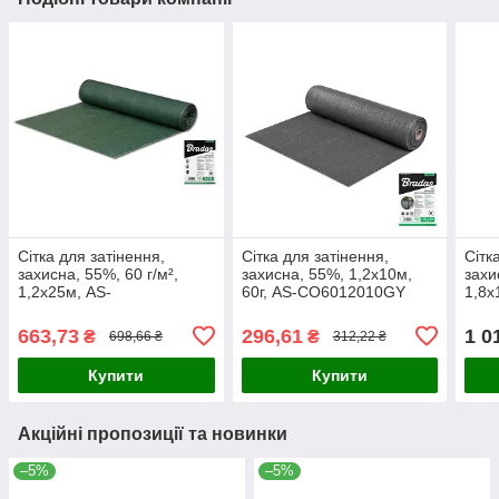
Сітка для затінення,
Сітка для затінення,
Сітк
захисна, 55%, 60 г/м²,
захисна, 55%, 1,2x10м,
захи
1,2х25м, AS-
60г, AS-CO6012010GY
1,8x
CO6012025GR
CO1
663,73
296,61
1 0
₴
₴
698,66 ₴
312,22 ₴
Купити
Купити
Акційні пропозиції та новинки
–5%
–5%