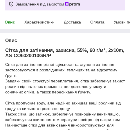
Замовлення під захистом
Опис
Характеристики
Доставка
Оплата
Умови п
Опис
Сітка для затінення, захисна, 55%, 60 г/м², 2x10m,
AS-CO6020010GR/P
Сітки для затінення різної щільності та ступеня затінення
застосовуються в розплідниках, теплицях та на відкритому
ґрунті.
Завдяки своїй структурі переплетення, сітка забезпечує захист
рослин від палючих променів, що дозволяє уникнути
сонячних опіків, а також пересихання ґрунту.
Сітка пропускає воду, але надійно захищає ваші рослини від
граду та сильного грозового дощу.
Також сітка, що затінює, забезпечує повноцінну вентиляцію,
забезпечуючи зниження температури повітря під накриттям.
Найчастіше сітки для затінювання використовуються для