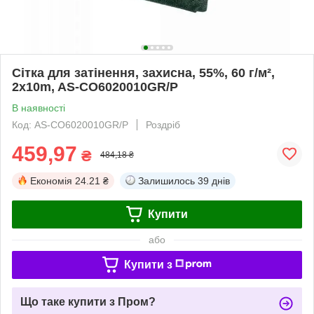
Сітка для затінення, захисна, 55%, 60 г/м²,
2x10m, AS-CO6020010GR/P
В наявності
Код: AS-CO6020010GR/P
Роздріб
459,97
₴
484,18 ₴
Економія
24.21 ₴
Залишилось
39 днів
Купити
або
Купити з
Що таке купити з Пром?