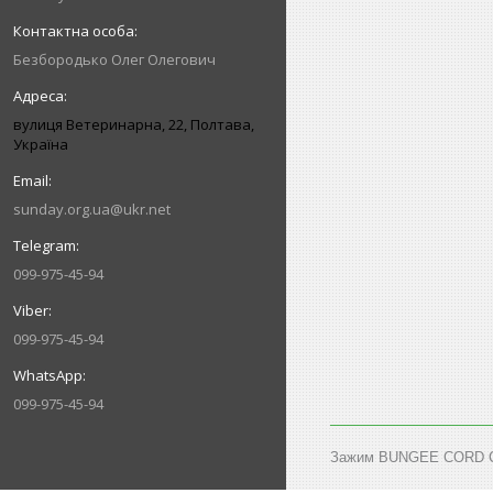
Безбородько Олег Олегович
вулиця Ветеринарна, 22, Полтава,
Україна
sunday.org.ua@ukr.net
099-975-45-94
099-975-45-94
099-975-45-94
Зажим BUNGEE CORD CLIP