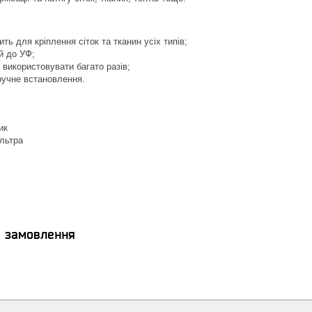
ть для кріплення сіток та тканин усіх типів;
ий до УФ;
 використовувати багато разів;
ручне встановлення.
ик
льтра
я замовлення