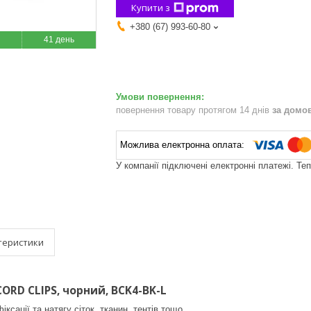
Купити з
+380 (67) 993-60-80
41 день
повернення товару протягом 14 днів
за домо
У компанії підключені електронні платежі. Те
теристики
ORD CLIPS, чорний, BCK4-BK-L
ксації та натягу сіток, тканин, тентів тощо.