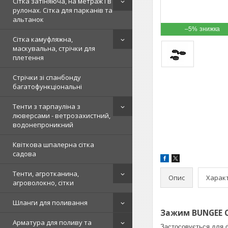
Сітка затіняюча, на метраж і в
рулонах. Сітка для парканів та
альтанок
–5%
Сітка камуфляжна,
маскувальна, стрічки для
плетення
Стрічки зі спанбонду
багатофункціональні
Тенти з тарпауліна з
люверсами - ветрозахистний,
водонепроникний
Квіткова шпалерна сітка
садова
Тенти, агротканина,
Опис
Харак
агроволокно, сітки
Шланги для поливання
Зажим BUNGEE C
Арматура для поливу та
Застосовується для фі