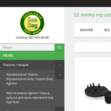
sunday.org.ua
КАТАЛОГ
ВСІ
SunDay 067-993-60-80
Перелік товарів
Агроволокно Чорне,
Агроволокно Біле, Чорно-Біле,
Agreen
Агротканина Agreen Чорна,
щільна для мульчированя від
бур'янів.