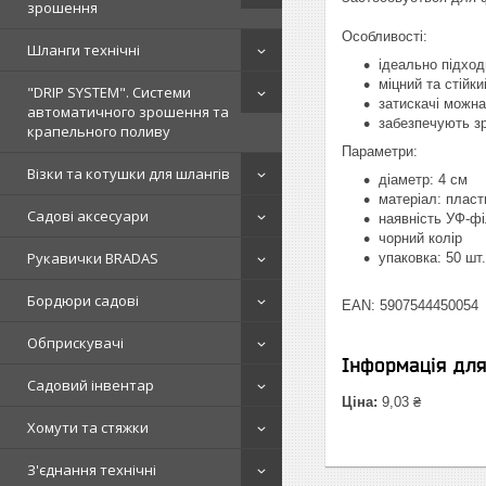
зрошення
Особливості:
Шланги технічні
ідеально підходи
міцний та стійк
"DRIP SYSTEM". Системи
затискачі можна
автоматичного зрошення та
забезпечують з
крапельного поливу
Параметри:
Візки та котушки для шлангів
діаметр: 4 см
матеріал: пласт
Садові аксесуари
наявність УФ-фі
чорний колір
Рукавички BRADAS
упаковка: 50 шт.
Бордюри садові
EAN: 5907544450054
Обприскувачі
Інформація дл
Садовий інвентар
Ціна:
9,03 ₴
Хомути та стяжки
З'єднання технічні