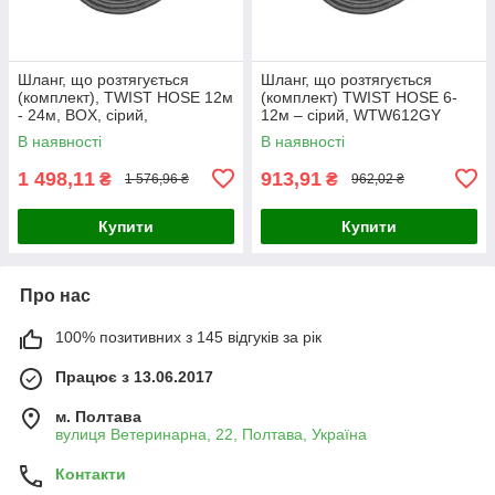
Шланг, що розтягується
Шланг, що розтягується
(комплект), TWIST HOSE 12м
(комплект) TWIST HOSE 6-
- 24м, BOX, сірий,
12м – сірий, WTW612GY
WTW1224GY
В наявності
В наявності
1 498,11
913,91
₴
₴
1 576,96 ₴
962,02 ₴
Купити
Купити
Про нас
100% позитивних з 145 відгуків за рік
Працює з 13.06.2017
м. Полтава
вулиця Ветеринарна, 22, Полтава, Україна
Контакти