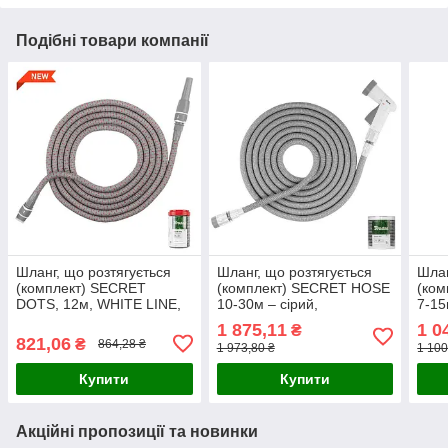
Подібні товари компанії
Шланг, що розтягується
Шланг, що розтягується
Шлан
(комплект) SECRET
(комплект) SECRET HOSE
(ком
DOTS, 12м, WHITE LINE,
10-30м – сірий,
7-15
WSCH12GYRD
WSCH1030GY
WTW
1 875,11
1 0
₴
821,06
₴
864,28 ₴
1 973,80 ₴
1 100
Купити
Купити
Акційні пропозиції та новинки