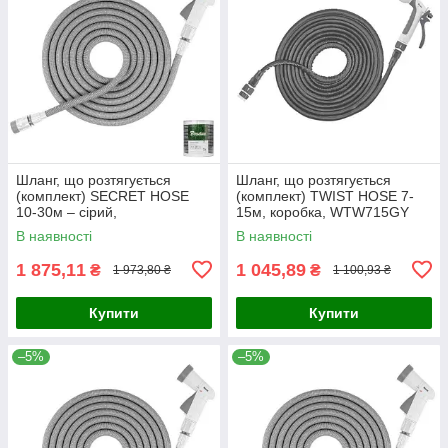
Шланг, що розтягується
Шланг, що розтягується
(комплект) SECRET HOSE
(комплект) TWIST HOSE 7-
10-30м – сірий,
15м, коробка, WTW715GY
WSCH1030GY
В наявності
В наявності
1 875,11
1 045,89
₴
₴
1 973,80 ₴
1 100,93 ₴
Купити
Купити
–5%
–5%