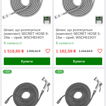
Шланг, що розтягується
Шланг, що розтягується
(комплект) SECRET HOSE 8-
(комплект) SECRET HOSE 5-
24м – сірий, WSCH824GY
15м – сірий, WSCH515GY
В наявності
В наявності
1 516,60
1 182,59
₴
₴
1 596,42 ₴
1 244,83 ₴
Купити
Купити
–5%
–5%