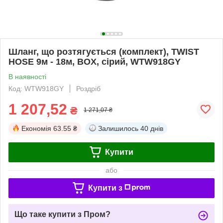
Шланг, що розтягується (комплект), TWIST
HOSE 9м - 18м, BOX, сірий, WTW918GY
В наявності
Код: WTW918GY
Роздріб
1 207,52
₴
1 271,07 ₴
Економія
63.55 ₴
Залишилось
40 днів
Купити
або
Купити з
Що таке купити з Пром?