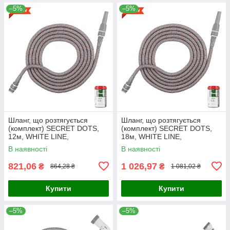
–5%
–5%
Шланг, що розтягується
Шланг, що розтягується
(комплект) SECRET DOTS,
(комплект) SECRET DOTS,
12м, WHITE LINE,
18м, WHITE LINE,
WSCH12GYRD
WSCH18GYRD
В наявності
В наявності
821,06
1 026,97
₴
₴
864,28 ₴
1 081,02 ₴
Купити
Купити
–5%
–5%