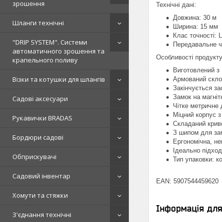
зрошення
Технічні дані:
Довжина: 30 м
Шланги технічні
Ширина: 15 мм
Клас точності: L
"DRIP SYSTEM". Системи
Передавальне ч
автоматичного зрошення та
Особливості продукту
крапельного поливу
Виготовлений з 
Візки та котушки для шлангів
Армований скл
Закінчується за
Замок на магнітн
Садові аксесуари
Чітке метричне
Міцний корпус 
Рукавички BRADAS
Складаний крив
З шипом для за
Бордюри садові
Ергономічна, не
Ідеально підхо
Обприскувачі
Тип упаковки: к
Садовий інвентар
EAN: 5907544459620
Хомути та стяжки
Інформація дл
З'єднання технічні