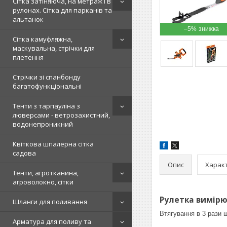
Сітка затіняюча, на метраж і в
рулонах. Сітка для парканів та
альтанок
–5%
Сітка камуфляжна,
маскувальна, стрічки для
плетення
Стрічки зі спанбонду
багатофункціональні
Тенти з тарпауліна з
люверсами - ветрозахистний,
водонепроникний
Квіткова шпалерна сітка
садова
Опис
Харак
Тенти, агротканина,
агроволокно, сітки
Рулетка вимірюв
Шланги для поливання
Втягування в 3 рази 
Арматура для поливу та