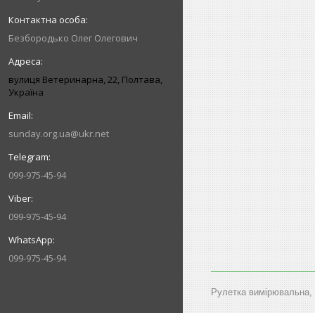
Безбородько Олег Олегович
вулиця Ветеринарна, 22, Полтава,
Україна
sunday.org.ua@ukr.net
099-975-45-94
099-975-45-94
099-975-45-94
Рулетка вимірювальна, f