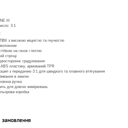
NE III
исло: 3:1
:
ПВХ з високою міцністю та гнучкістю
оволокном
стібкою на гачок і петлю
ій стрічці
 двостороннє градуювання
з ABS пластику, армований TPR
ошип з передачею 3:1 для швидкого та плавного втягування
бивання в землю
ковзна ручка
дить для довгих вимірювань
ольорова коробка
я замовлення