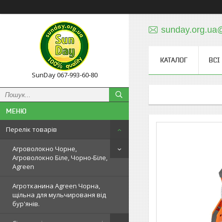
sunday.org.ua
КАТАЛОГ
ВСІ
SunDay 067-993-60-80
Перелік товарів
Агроволокно Чорне,
Агроволокно Біле, Чорно-Біле,
Agreen
Агротканина Agreen Чорна,
щільна для мульчированя від
бур'янів.