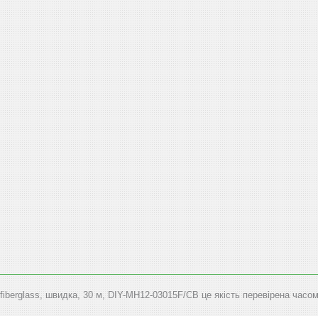
iberglass, швидка, 30 м, DIY-MH12-03015F/CB це якість перевірена часом