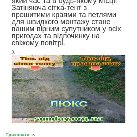
який час та в будь-якому місці!
Затіняюча сітка-тент з
прошитими краями та петлями
для швидкого монтажу стане
вашим вірним супутником у всіх
пригодах та відпочинку на
свіжому повітрі.
Приховати