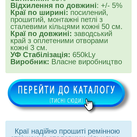
Відхилення по довжині
: +/- 5%
Краї по ширині:
посилений,
прошитий, монтажні петлі з
сталевими кільцями кожні 50 см.
Краї по довжині:
заводський
край з оплетеними отворами
кожні 3 см.
УФ Стабілізація:
650kLy
Виробник:
Власне виробництво
Краї надійно прошиті ремінною