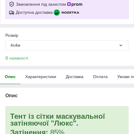
Замовлення під захистом
Доступна доставка
Розмір
4х4м
В наявності
Опис
Характеристики
Доставка
Оплата
Умови п
Опис
Тент із сітки маскувальної
затіняючої "Люкс".
Затінення:
85%