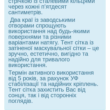
стрічкою із сталевими кільцями
через кожні п'ятдесят
сантиметрів.
Два краї із заводськими
отворами спрощують
використання над будь-якими
поверхнями та різними
варіантами натягу. Тент сітка із
затіненої маскувальної сітки – це
зручно, естетично, вигідно та
надійно для тривалого
використання.
Термін активного використання
від 5 років, за рахунок УФ
стабілізації та надійних кріплень.
Тент сітка захистить Вас від
сонця, так і від сторонніх
поглядів.