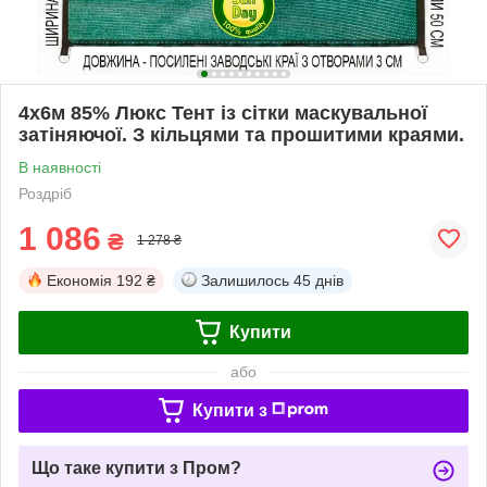
4x6м 85% Люкс Тент із сітки маскувальної
затіняючої. З кільцями та прошитими краями.
В наявності
Роздріб
1 086
₴
1 278 ₴
Економія
192 ₴
Залишилось
45 днів
Купити
або
Купити з
Що таке купити з Пром?