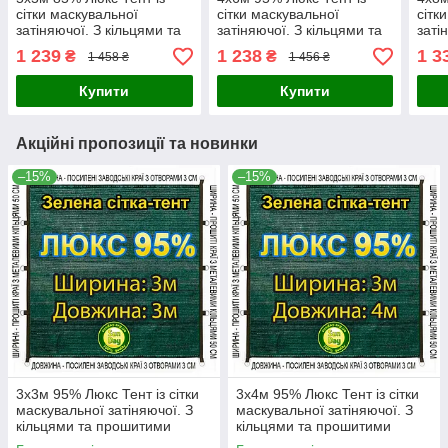
сітки маскувальної
сітки маскувальної
сітк
затіняючої. З кільцями та
затіняючої. З кільцями та
заті
прошитими краями.
прошитими краями.
про
1 239
1 238
1 3
₴
₴
1 458 ₴
1 456 ₴
Купити
Купити
Акційні пропозиції та новинки
–15%
–15%
3x3м 95% Люкс Тент із сітки
3x4м 95% Люкс Тент із сітки
маскувальної затіняючої. З
маскувальної затіняючої. З
кільцями та прошитими
кільцями та прошитими
краями.
краями.