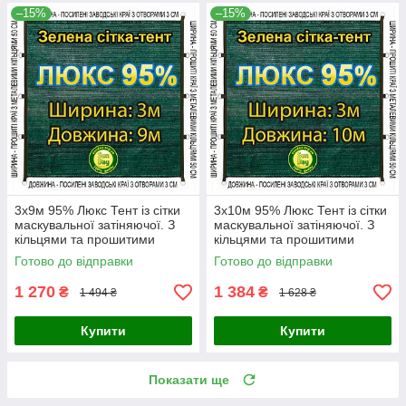
–15%
–15%
3x9м 95% Люкс Тент із сітки
3x10м 95% Люкс Тент із сітки
маскувальної затіняючої. З
маскувальної затіняючої. З
кільцями та прошитими
кільцями та прошитими
краями.
краями.
Готово до відправки
Готово до відправки
1 270
1 384
₴
₴
1 494 ₴
1 628 ₴
Купити
Купити
Показати ще