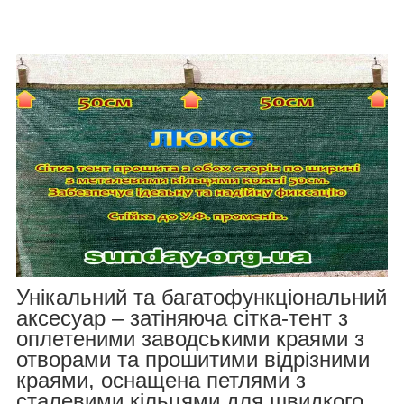
Унікальний та багатофункціональний
аксесуар – затіняюча сітка-тент з
оплетеними заводськими краями з
отворами та прошитими відрізними
краями, оснащена петлями з
сталевими кільцями для швидкого