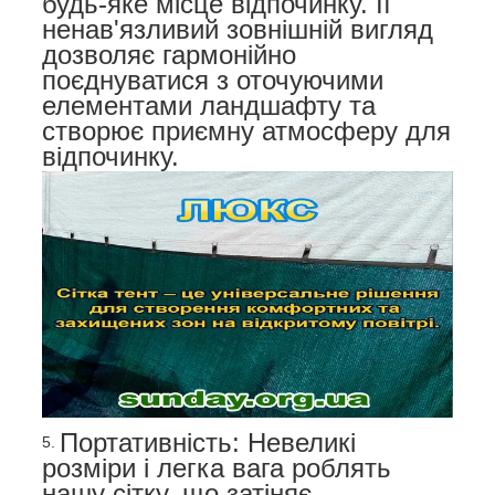
будь-яке місце відпочинку. Її
ненав'язливий зовнішній вигляд
дозволяє гармонійно
поєднуватися з оточуючими
елементами ландшафту та
створює приємну атмосферу для
відпочинку.
Портативність: Невеликі
розміри і легка вага роблять
нашу сітку, що затіняє,