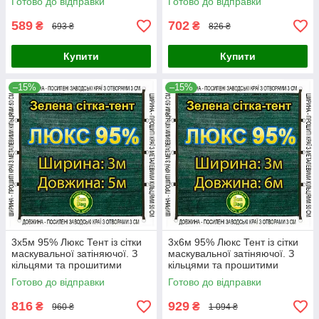
Готово до відправки
Готово до відправки
589
702
₴
₴
693 ₴
826 ₴
Купити
Купити
–15%
–15%
3x5м 95% Люкс Тент із сітки
3x6м 95% Люкс Тент із сітки
маскувальної затіняючої. З
маскувальної затіняючої. З
кільцями та прошитими
кільцями та прошитими
краями.
краями.
Готово до відправки
Готово до відправки
816
929
₴
₴
960 ₴
1 094 ₴