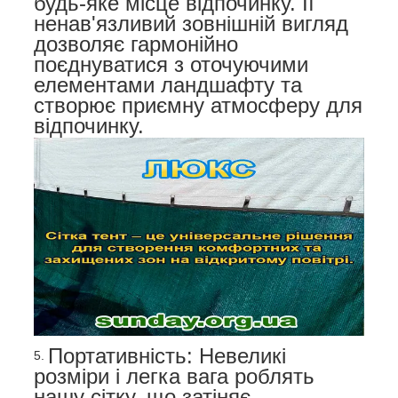
будь-яке місце відпочинку. Її
ненав'язливий зовнішній вигляд
дозволяє гармонійно
поєднуватися з оточуючими
елементами ландшафту та
створює приємну атмосферу для
відпочинку.
Портативність: Невеликі
розміри і легка вага роблять
нашу сітку, що затіняє,