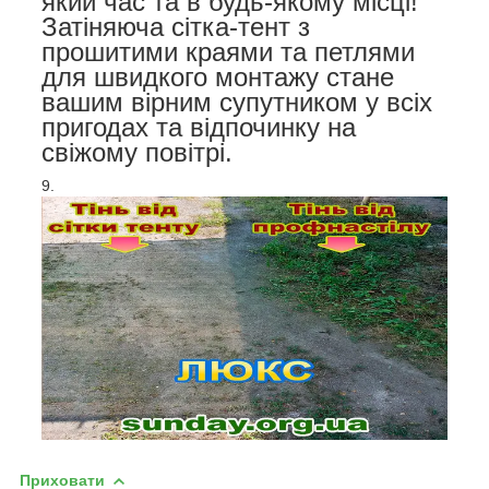
який час та в будь-якому місці!
Затіняюча сітка-тент з
прошитими краями та петлями
для швидкого монтажу стане
вашим вірним супутником у всіх
пригодах та відпочинку на
свіжому повітрі.
Приховати