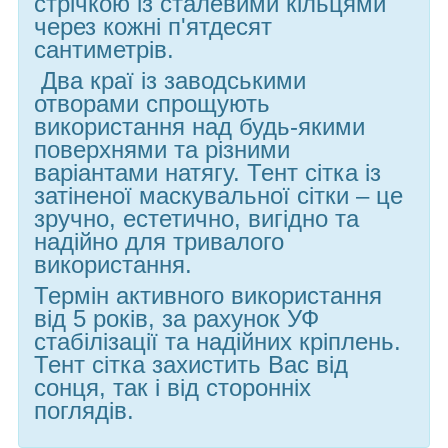
стрічкою із сталевими кільцями
через кожні п'ятдесят
сантиметрів.
Два краї із заводськими
отворами спрощують
використання над будь-якими
поверхнями та різними
варіантами натягу. Тент сітка із
затіненої маскувальної сітки – це
зручно, естетично, вигідно та
надійно для тривалого
використання.
Термін активного використання
від 5 років, за рахунок УФ
стабілізації та надійних кріплень.
Тент сітка захистить Вас від
сонця, так і від сторонніх
поглядів.