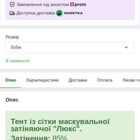
Замовлення під захистом
Доступна доставка
Розмір
5x5м
В наявності
Опис
Характеристики
Доставка
Оплата
Умови п
Опис
Тент із сітки маскувальної
затіняючої "Люкс".
Затінення:
85%