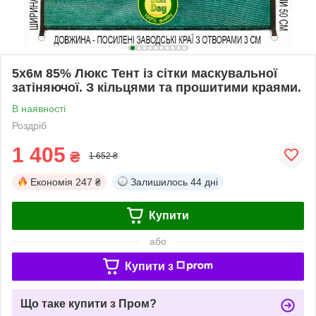
5x6м 85% Люкс Тент із сітки маскувальної
затіняючої. З кільцями та прошитими краями.
В наявності
Роздріб
1 405
₴
1 652 ₴
Економія
247 ₴
Залишилось
44 дні
Купити
або
Купити з
Що таке купити з Пром?