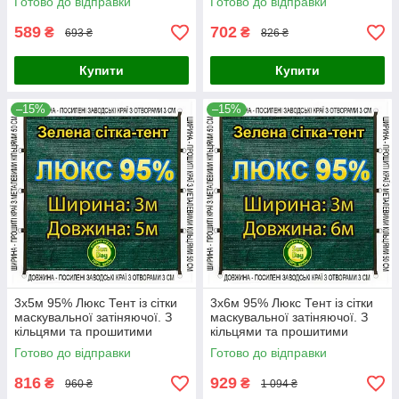
Готово до відправки
Готово до відправки
589
702
₴
₴
693 ₴
826 ₴
Купити
Купити
–15%
–15%
3x5м 95% Люкс Тент із сітки
3x6м 95% Люкс Тент із сітки
маскувальної затіняючої. З
маскувальної затіняючої. З
кільцями та прошитими
кільцями та прошитими
краями.
краями.
Готово до відправки
Готово до відправки
816
929
₴
₴
960 ₴
1 094 ₴