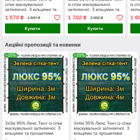
сітки маскувальної
із сітки маскувальної
із с
затіняючої. З кільцями та
затіняючої. З кільцями та
заті
прошитими краями.
прошитими краями.
про
1 570
1 702
1 6
₴
₴
1 847 ₴
2 002 ₴
Купити
Купити
Акційні пропозиції та новинки
–15%
–15%
3x3м 95% Люкс Тент із сітки
3x4м 95% Люкс Тент із сітки
маскувальної затіняючої. З
маскувальної затіняючої. З
кільцями та прошитими
кільцями та прошитими
краями.
краями.