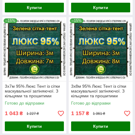
Купити
Купити
–15%
–15%
3x7м 95% Люкс Тент із сітки
3x8м 95% Люкс Тент із сітки
маскувальної затіняючої. З
маскувальної затіняючої. З
кільцями та прошитими
кільцями та прошитими
краями.
краями.
Готово до відправки
Готово до відправки
1 043
1 157
₴
₴
1 227 ₴
1 361 ₴
Купити
Купити