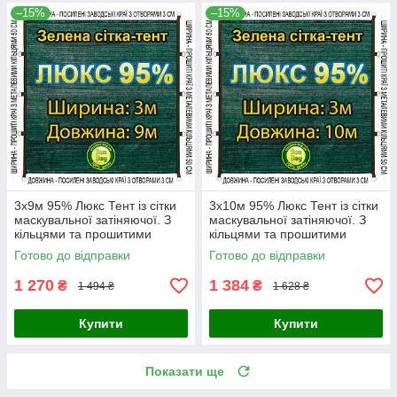
–15%
–15%
3x9м 95% Люкс Тент із сітки
3x10м 95% Люкс Тент із сітки
маскувальної затіняючої. З
маскувальної затіняючої. З
кільцями та прошитими
кільцями та прошитими
краями.
краями.
Готово до відправки
Готово до відправки
1 270
1 384
₴
₴
1 494 ₴
1 628 ₴
Купити
Купити
Показати ще