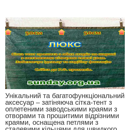
Унікальний та багатофункціональний
аксесуар – затіняюча сітка-тент з
оплетеними заводськими краями з
отворами та прошитими відрізними
краями, оснащена петлями з
сталевими кільцями для швидкого