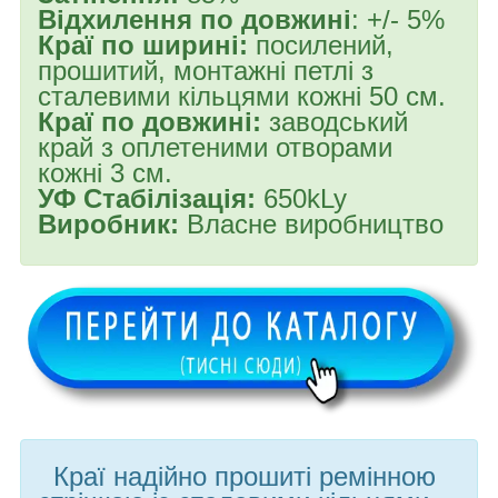
Відхилення по довжині
: +/- 5%
Краї по ширині:
посилений,
прошитий, монтажні петлі з
сталевими кільцями кожні 50 см.
Краї по довжині:
заводський
край з оплетеними отворами
кожні 3 см.
УФ Стабілізація:
650kLy
Виробник:
Власне виробництво
Краї надійно прошиті ремінною