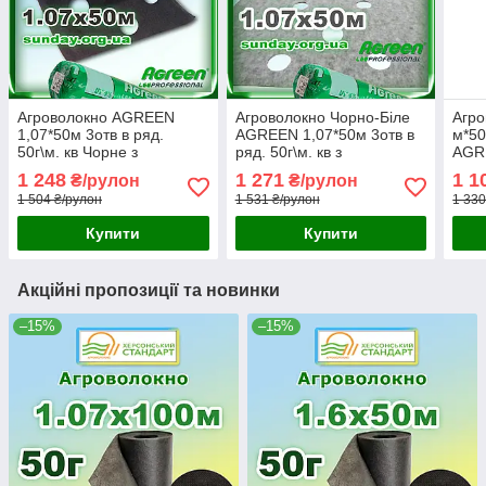
Агроволокно AGREEN
Агроволокно Чорно-Біле
Агро
1,07*50м 3отв в ряд.
AGREEN 1,07*50м 3отв в
м*50
50г\м. кв Чорне з
ряд. 50г\м. кв з
AGR
перфорацією - 4сезона
перфорацією - 4сезона
1 248
1 271
1 1
₴/рулон
₴/рулон
1 504 ₴/рулон
1 531 ₴/рулон
1 330
Купити
Купити
Акційні пропозиції та новинки
–15%
–15%