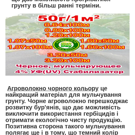
грунту в більш ранні терміни.
Агроволокно чорного кольору
це
найкращий матеріал для мульчування
грунту. Чорне агроволокно перешкоджає
розвитку бур'янів, що дає можливість
виключити використання гербіцидів і
отримати екологічно чисту продукцію.
Позитивна сторона такого мульчування
полягає ще і в тому, що темний колір