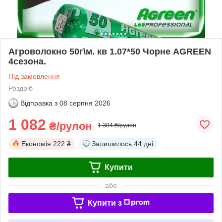
Агроволокно 50г\м. кв 1.07*50 Чорне AGREEN
4сезона.
Під замовлення
Роздріб
Відправка з
08 серпня 2026
1 082
₴/рулон
1 304 ₴/рулон
Економія
222 ₴
Залишилось
44 дні
Купити
або
Купити з