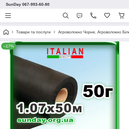
SunDay 067-993-60-80
Товари та послуги
Агроволокно Чорне, Агроволокно Біл
–17%