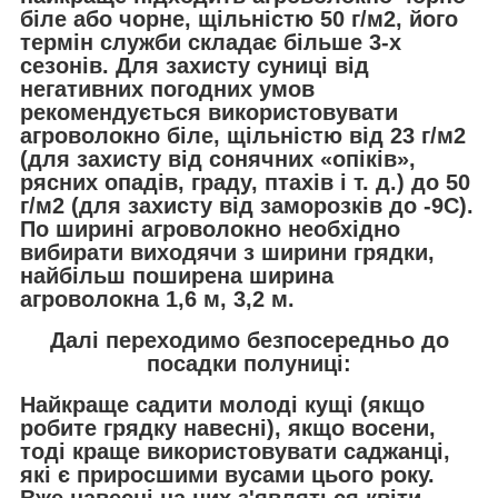
біле або чорне, щільністю 50 г/м2, його
термін служби складає більше 3-х
сезонів. Для захисту суниці від
негативних погодних умов
рекомендується використовувати
агроволокно біле, щільністю від 23 г/м2
(для захисту від сонячних «опіків»,
рясних опадів, граду, птахів і т. д.) до 50
г/м2 (для захисту від заморозків до -9С).
По ширині агроволокно необхідно
вибирати виходячи з ширини грядки,
найбільш поширена ширина
агроволокна 1,6 м, 3,2 м.
Далі переходимо безпосередньо до
посадки полуниці:
Найкраще садити молоді кущі (якщо
робите грядку навесні), якщо восени,
тоді краще використовувати саджанці,
які є приросшими вусами цього року.
Вже навесні на них з'являться квіти.