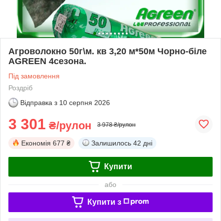
Агроволокно 50г\м. кв 3,20 м*50м Чорно-біле
AGREEN 4сезона.
Під замовлення
Роздріб
Відправка з
10 серпня 2026
3 301
₴/рулон
3 978 ₴/рулон
Економія
677 ₴
Залишилось
42 дні
Купити
або
Купити з