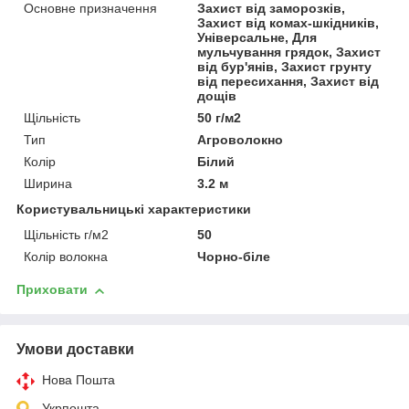
Основне призначення
Захист від заморозків,
Захист від комах-шкідників,
Універсальне, Для
мульчування грядок, Захист
від бур'янів, Захист грунту
від пересихання, Захист від
дощів
Щільність
50 г/м2
Тип
Агроволокно
Колір
Білий
Ширина
3.2 м
Користувальницькі характеристики
Щільність г/м2
50
Колір волокна
Чорно-біле
Приховати
Умови доставки
Нова Пошта
Укрпошта