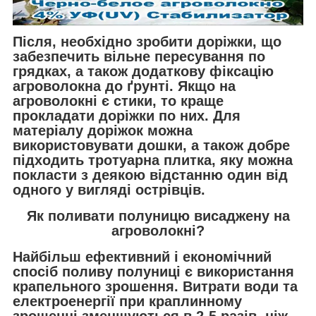
Після, необхідно зробити доріжки, що
забезпечить вільне пересування по
грядках, а також додаткову фіксацію
агроволокна до ґрунті. Якщо на
агроволокні є стики, то краще
прокладати доріжки по них. Для
матеріалу доріжок можна
використовувати дошки, а також добре
підходить тротуарна плитка, яку можна
покласти з деякою відстанню один від
одного у вигляді острівців.
Як поливати полуницю висаджену на
агроволокні?
Найбільш ефективний і економічний
спосіб поливу полуниці є використання
крапельного зрошення. Витрати води та
електроенергії при краплинному
зрошенні зменшуються в 2-5 разів, ніж