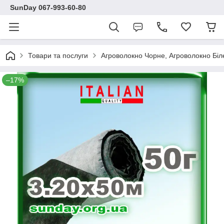
SunDay 067-993-60-80
Товари та послуги
Агроволокно Чорне, Агроволокно Біл
–17%