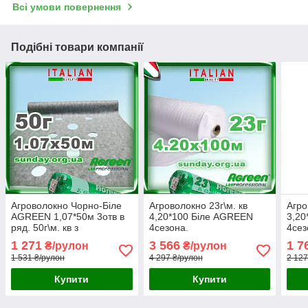
Всі умови повернення
Подібні товари компанії
Агроволокно Чорно-Біле
Агроволокно 23г\м. кв
Агро
AGREEN 1,07*50м 3отв в
4,20*100 Біле AGREEN
3,20
ряд. 50г\м. кв з
4сезона.
4сез
перфорацією - 4сезона
1 271
3 566
1 7
₴/рулон
₴/рулон
1 531 ₴/рулон
4 297 ₴/рулон
2 127
Купити
Купити