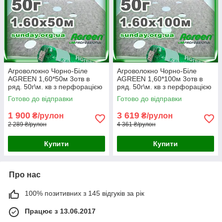
Агроволокно Чорно-Біле
Агроволокно Чорно-Біле
AGREEN 1,60*50м 3отв в
AGREEN 1,60*100м 3отв в
ряд. 50г\м. кв з перфорацією
ряд. 50г\м. кв з перфорацією
- 4сезона
- 4сезона
Готово до відправки
Готово до відправки
1 900
3 619
₴/рулон
₴/рулон
2 289 ₴/рулон
4 361 ₴/рулон
Купити
Купити
Про нас
100% позитивних з 145 відгуків за рік
Працює з 13.06.2017