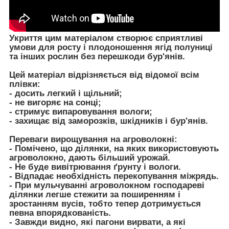
Укриття цим матеріалом створює сприятливі
умови для росту і плодоношення ягід полуниці
та інших рослин без перешкоди бур'янів.
Цей матеріал відрізняється від відомої всім
плівки:
- досить легкий і щільний;
- не вигоряє на сонці;
- стримує випаровування вологи;
- захищає від заморозків, шкідників і бур'янів.
Переваги вирощування на агроволокні:
- Помічено, що ділянки, на яких використовують
агроволокно, дають більший урожай.
- Не буде вивітрювання ґрунту і вологи.
- Відпадає необхідність перекопування міжрядь.
- При мульчуванні агроволокном господареві
ділянки легше стежити за поширенням і
зростанням вусів, тобто тепер дотримується
певна впорядкованість.
- Завжди видно, які пагони вирвати, а які