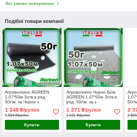
Всі умови повернення
Подібні товари компанії
Агроволокно AGREEN
Агроволокно Чорно-Біле
Агр
1,07*50м 3отв в ряд.
AGREEN 1,07*50м 3отв в
1,07
50г\м. кв Чорне з
ряд. 50г\м. кв з
50г\
перфорацією - 4сезона
перфорацією - 4сезона
перф
1 248
1 271
2 3
₴/рулон
₴/рулон
1 504 ₴/рулон
1 531 ₴/рулон
2 865
Купити
Купити