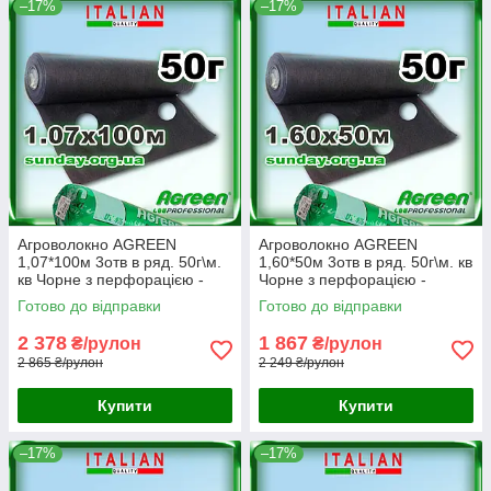
–17%
–17%
Агроволокно AGREEN
Агроволокно AGREEN
1,07*100м 3отв в ряд. 50г\м.
1,60*50м 3отв в ряд. 50г\м. кв
кв Чорне з перфорацією -
Чорне з перфорацією -
4сезона
4сезона
Готово до відправки
Готово до відправки
2 378
1 867
₴/рулон
₴/рулон
2 865 ₴/рулон
2 249 ₴/рулон
Купити
Купити
–17%
–17%