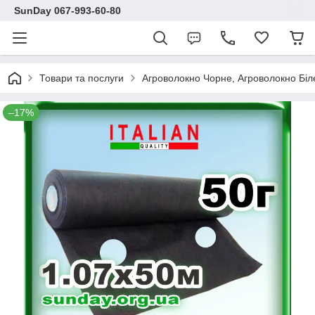
SunDay 067-993-60-80
Товари та послуги
Агроволокно Чорне, Агроволокно Біл
–17%