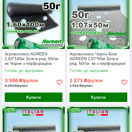
Агроволокно AGREEN
Агроволокно Чорно-Біле
1,60*100м 3отв в ряд. 50г\м.
AGREEN 1,07*50м 3отв в
кв Чорне з перфорацією -
ряд. 50г\м. кв з перфорацією
4сезона
- 4сезона
Готово до відправки
Готово до відправки
3 556
1 271
₴/рулон
₴/рулон
4 284 ₴/рулон
1 531 ₴/рулон
Купити
Купити
–17%
–17%