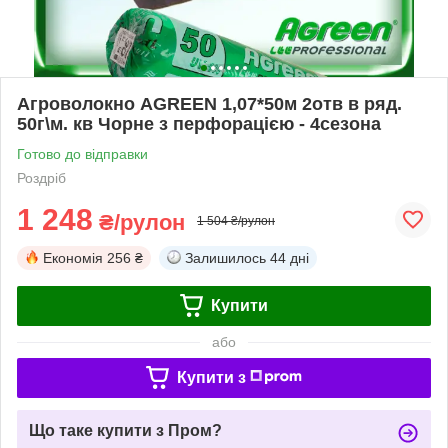
Агроволокно AGREEN 1,07*50м 2отв в ряд.
50г\м. кв Чорне з перфорацією - 4сезона
Готово до відправки
Роздріб
1 248
₴/рулон
1 504 ₴/рулон
Економія
256 ₴
Залишилось
44 дні
Купити
або
Купити з
Що таке купити з Пром?