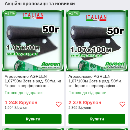
Акційні пропозиції та новинки
–17%
–17%
Агроволокно AGREEN
Агроволокно AGREEN
1,07*50м 3отв в ряд. 50г\м. кв
1,07*100м 2отв в ряд. 50г\м.
Чорне з перфорацією -
кв Чорне з перфорацією -
4сезона
4сезона
Готово до відправки
Готово до відправки
1 248
2 378
₴/рулон
₴/рулон
1 504 ₴/рулон
2 865 ₴/рулон
Купити
Купити