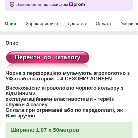
Замовлення під захистом
Опис
Характеристики
Доставка
Оплата
Умови п
Опис
Чорне з перфорацією
мульчують агрополотно з
УФ-стабілізатором. -
4 СЕЗОНИ
! AGREEN
Високоякісне агроволокно чорного кольору з
відмінними
експлуатаційними властивостями - термін
служби 4 сезону.
Оплата при отриманні або по передоплаті, як
Вам зручно.
Ширина: 1,07 х 50метров