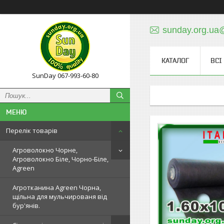
sunday.org.ua
КАТАЛОГ
ВСІ
SunDay 067-993-60-80
Перелік товарів
Агроволокно Чорне,
Агроволокно Біле, Чорно-Біле,
Agreen
Агротканина Agreen Чорна,
щільна для мульчированя від
бур'янів.