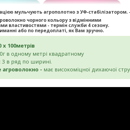
рацією
мульчують агрополотно з УФ-стабілізатором. 
гроволокно чорного кольору з відмінними
ми властивостями - термін служби 4 сезону.
иманні або по передоплаті, як Вам зручно.
0 х 100метрів
0г в одному метрі квадратному
:
3 в ряд по ширині.
е агроволокно -
має високоміцної дихаючої стр