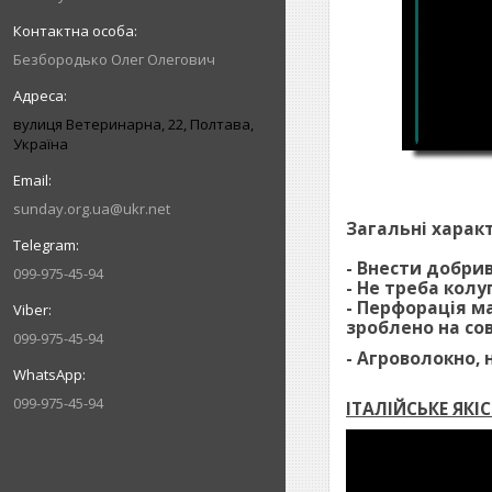
Безбородько Олег Олегович
вулиця Ветеринарна, 22, Полтава,
Україна
sunday.org.ua@ukr.net
Загальні харак
- Внести добри
099-975-45-94
- Не треба кол
- Перфорація м
зроблено на со
099-975-45-94
- Агроволокно, 
099-975-45-94
ІТАЛІЙСЬКЕ ЯКІС