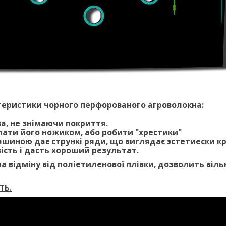
теристики чорного перфорованого агроволокна:
ва, не знімаючи покриття.
упати його ножиком, або робити "хрестики"
ашиною дає стрункі ряди, що виглядає эстетиески кра
вість і дасть хороший результат.
на відміну від поліетиленової плівки, дозволить віл
ТЬ.