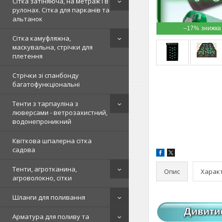
Сітка затіняюча, на метраж і в
рулонах. Сітка для парканів та
альтанок
–17%
Сітка камуфляжна,
маскувальна, стрічки для
плетення
Стрічки зі спанбонду
багатофункціональні
Тенти з тарпауліна з
люверсами - ветрозахистний,
водонепроникний
Квіткова шпалерна сітка
садова
Тенти, агротканина,
Опис
Харак
агроволокно, сітки
Шланги для поливання
Арматура для поливу та