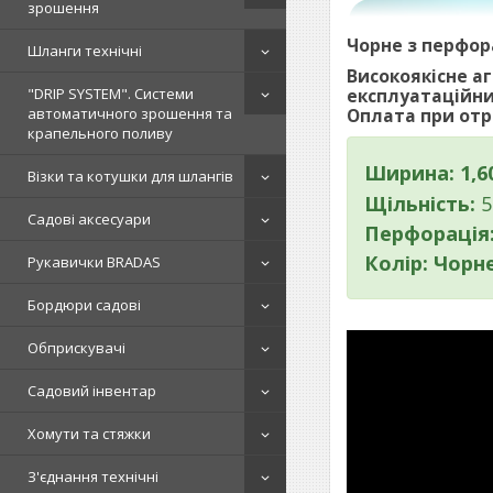
зрошення
Чорне з перфо
Шланги технічні
Високоякісне а
"DRIP SYSTEM". Системи
експлуатаційни
автоматичного зрошення та
Оплата при отр
крапельного поливу
Ширина: 1,6
Візки та котушки для шлангів
Щільність:
5
Садові аксесуари
Перфорація
Колір: Чорн
Рукавички BRADAS
Бордюри садові
Обприскувачі
Садовий інвентар
Хомути та стяжки
З'єднання технічні