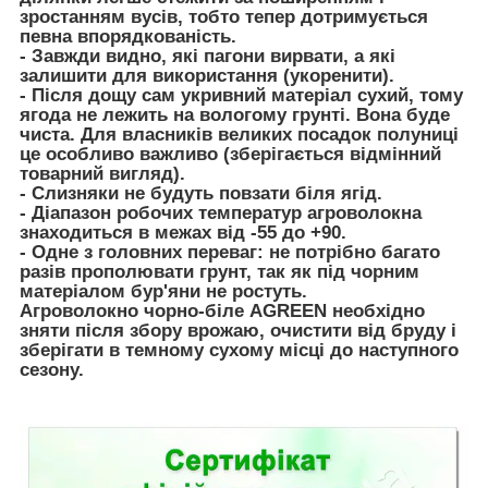
зростанням вусів, тобто тепер дотримується
певна впорядкованість.
- Завжди видно, які пагони вирвати, а які
залишити для використання (укоренити).
- Після дощу сам укривний матеріал сухий, тому
ягода не лежить на вологому грунті. Вона буде
чиста. Для власників великих посадок полуниці
це особливо важливо (зберігається відмінний
товарний вигляд).
- Слизняки не будуть повзати біля ягід.
- Діапазон робочих температур агроволокна
знаходиться в межах від -55 до +90.
- Одне з головних переваг: не потрібно багато
разів прополювати грунт, так як під чорним
матеріалом бур'яни не ростуть.
Агроволокно чорно-біле AGREEN необхідно
зняти після збору врожаю, очистити від бруду і
зберігати в темному сухому місці до наступного
сезону.