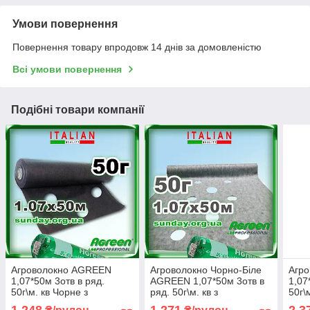
Умови повернення
Повернення товару впродовж 14 днів за домовленістю
Всі умови повернення
Подібні товари компанії
Агроволокно AGREEN
Агроволокно Чорно-Біле
Агр
1,07*50м 3отв в ряд.
AGREEN 1,07*50м 3отв в
1,07
50г\м. кв Чорне з
ряд. 50г\м. кв з
50г\
перфорацією - 4сезона
перфорацією - 4сезона
перф