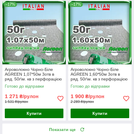
–17%
–17%
Агроволокно Чорно-Біле
Агроволокно Чорно-Біле
AGREEN 1,07*50м 3отв в
AGREEN 1,60*50м 3отв в
ряд. 50г\м. кв з перфорацією
ряд. 50г\м. кв з перфорацією
- 4сезона
- 4сезона
Готово до відправки
Готово до відправки
1 271
1 900
₴/рулон
₴/рулон
1 531 ₴/рулон
2 289 ₴/рулон
Купити
Купити
Показати ще