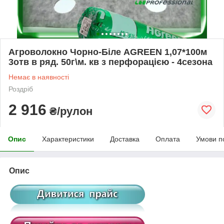
Агроволокно Чорно-Біле AGREEN 1,07*100м
3отв в ряд. 50г\м. кв з перфорацією - 4сезона
Немає в наявності
Роздріб
2 916
₴/рулон
Опис
Характеристики
Доставка
Оплата
Умови п
Опис