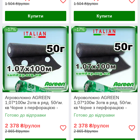
1 504 ₴/рулон
1 504 ₴/рулон
Купити
Купити
–17%
–17%
Агроволокно AGREEN
Агроволокно AGREEN
1,07*100м 2отв в ряд. 50г\м.
1,07*100м 3отв в ряд. 50г\м.
кв Чорне з перфорацією -
кв Чорне з перфорацією -
4сезона
4сезона
Готово до відправки
Готово до відправки
2 378
2 378
₴/рулон
₴/рулон
2 865 ₴/рулон
2 865 ₴/рулон