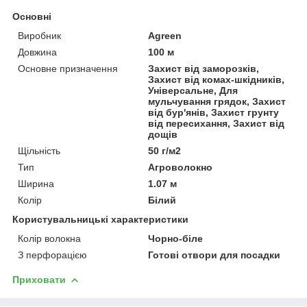
Основні
Виробник
Agreen
Довжина
100 м
Основне призначення
Захист від заморозків,
Захист від комах-шкідників,
Універсальне, Для
мульчування грядок, Захист
від бур'янів, Захист грунту
від пересихання, Захист від
дощів
Щільність
50 г/м2
Тип
Агроволокно
Ширина
1.07 м
Колір
Білий
Користувальницькі характеристики
Колір волокна
Чорно-біле
З перфорацією
Готові отвори для посадки
Приховати