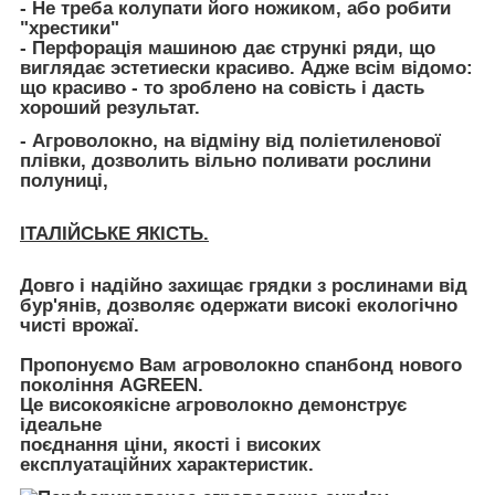
- Не треба колупати його ножиком, або робити
"хрестики"
- Перфорація машиною дає стрункі ряди, що
виглядає эстетиески красиво. Адже всім відомо:
що красиво - то зроблено на совість і дасть
хороший результат.
- Агроволокно, на відміну від поліетиленової
плівки, дозволить вільно поливати рослини
полуниці,
ІТАЛІЙСЬКЕ ЯКІСТЬ.
Довго і надійно захищає грядки з рослинами від
бур'янів, дозволяє одержати високі екологічно
чисті врожаї.
Пропонуємо Вам агроволокно спанбонд нового
покоління AGREEN.
Це високоякісне агроволокно демонструє
ідеальне
поєднання ціни, якості і високих
експлуатаційних характеристик.