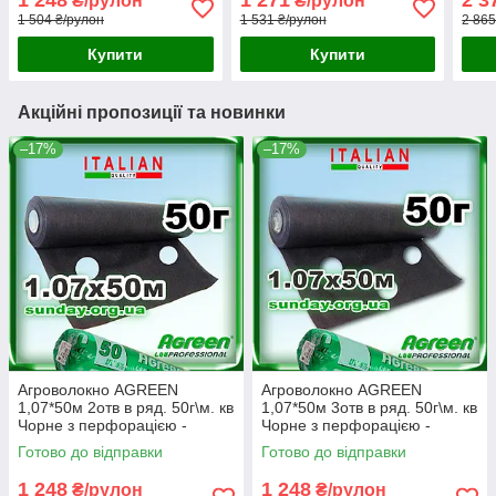
1 248
1 271
2 3
₴/рулон
₴/рулон
1 504 ₴/рулон
1 531 ₴/рулон
2 865
Купити
Купити
Акційні пропозиції та новинки
–17%
–17%
Агроволокно AGREEN
Агроволокно AGREEN
1,07*50м 2отв в ряд. 50г\м. кв
1,07*50м 3отв в ряд. 50г\м. кв
Чорне з перфорацією -
Чорне з перфорацією -
4сезона
4сезона
Готово до відправки
Готово до відправки
1 248
1 248
₴/рулон
₴/рулон