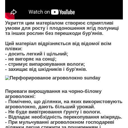
Укриття цим матеріалом створює сприятливі
умови для росту і плодоношення ягід полуниці
та інших рослин без перешкоди бур'янів.
Цей матеріал відрізняється від відомої всім
плівки:
- досить легкий і щільний;
- не вигоряє на сонці;
- стримує випаровування вологи;
- захищає від шкідників і бур'янів.
Переваги вирощування на чорно-білому
агроволокні:
- Помічено, що ділянки, на яких використовують
агроволокно, дають більший урожай.
- Не буде вивітрювання ґрунту і вологи.
- Відпадає необхідність перекопування міжрядь.
- При мульчуванні агроволокном господареві
ділянки легше стежити за поширенням і