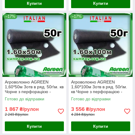
Купити
Купити
–17%
–17%
Агроволокно AGREEN
Агроволокно AGREEN
1,60*50м 3отв в ряд. 50г\м. кв
1,60*100м 3отв в ряд. 50г\м.
Чорне з перфорацією -
кв Чорне з перфорацією -
4сезона
4сезона
Готово до відправки
Готово до відправки
1 867
3 556
₴/рулон
₴/рулон
2 249 ₴/рулон
4 284 ₴/рулон
Купити
Купити