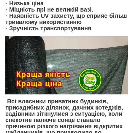
· Низька ціна
· Міцність прі не великій вазі.
· Наявність UV захисту, що сприяє більш
тривалому використанню
· Зручнiсть транспортування
Всі власники приватних будинків,
присадибних ділянок, дачних котеджів,
садівники зіткнулися з ситуацією, коли
спекотне палюче сонце ставало
причиною різкого нагрівання відкритих
майданчиків, що призводило до