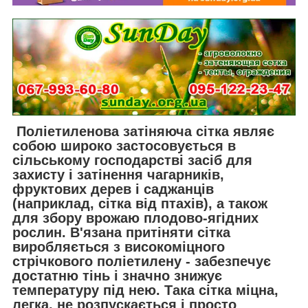
Поліетиленова
затіняюча сітка
являє
собою широко застосовується в
сільському господарстві засіб для
захисту і затінення чагарників,
фруктових дерев і саджанців
(наприклад, сітка від птахів), а також
для збору врожаю плодово-ягідних
рослин. В'язана притіняти сітка
виробляється з високоміцного
стрічкового поліетилену - забезпечує
достатню тінь і значно знижує
температуру під нею. Така сітка міцна,
легка, не розпускається і просто