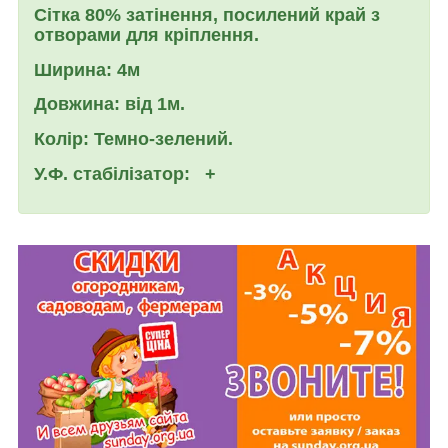
Сітка 80%
затінення, посилений край з
отворами для кріплення.
Ширина:
4м
Довжина: вiд
1м.
Колір:
Темно-зелений.
У.Ф. стабілізатор:
+