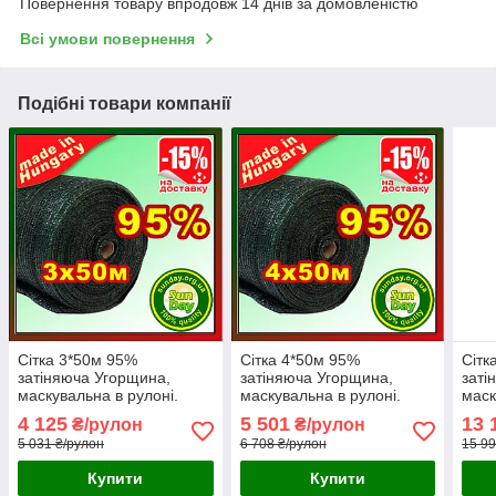
Повернення товару впродовж 14 днів за домовленістю
Всі умови повернення
Подібні товари компанії
Сітка 3*50м 95%
Сітка 4*50м 95%
Сітк
затіняюча Угорщина,
затіняюча Угорщина,
заті
маскувальна в рулоні.
маскувальна в рулоні.
маск
Уго
4 125
5 501
13 
₴/рулон
₴/рулон
5 031 ₴/рулон
6 708 ₴/рулон
15 99
Купити
Купити