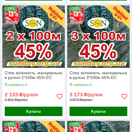
–18%
–18%
Сітка затінюють, маскувальна
Сітка затінюють, маскувальна
в рулоні 2*100м 45% ЄС
в рулоні 3*100м 45% ЄС
В наявності
В наявності
2 133
3 173
₴/рулон
₴/рулон
2 601 ₴/рулон
3 870 ₴/рулон
Купити
Купити
–18%
–18%