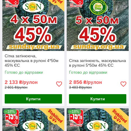
Сітка затінююча,
маскувальна в рулоні 4*50м
Сітка затінюють, маскувальна
45% ЄС
в рулоні 5*50м 45% ЄС
Готово до відправки
Готово до відправки
2 133
2 856
₴/рулон
₴/рулон
2 601 ₴/рулон
3 483 ₴/рулон
Купити
Купити
–18%
–18%